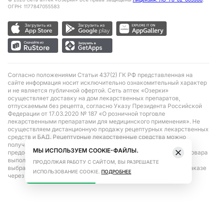
ОГРН: 1177847055583
Согласно положениями Статьи 437(2) ГК РФ представленная на
сайте информация носит исключительно ознакомительный характер
и не является публичной офертой. Сеть аптек «Озерки»
осуществляет доставку на дом лекарственных препаратов,
отпускаемым без рецепта, согласно Указу Президента Российской
Федерации от 17.03.2020 № 187 «О розничной торговле
лекарственными препаратами для медицинского применения». Не
осуществляем дистанционную продажу рецептурных лекарственных
средств и БАД. Рецептурные лекарственные средства можно
получить только при помощи самовывоза в аптеке при
МЫ ИСПОЛЬЗУЕМ COOKIE-ФАЙЛЫ.
предоставлении рецепта, выписанного врачом. Бронирование товара
выполняется при условиях последующего выкупа заказа в
ПРОДОЛЖАЯ РАБОТУ С САЙТОМ, ВЫ РАЗРЕШАЕТЕ
выбранном аптечном пункте. Цена действительна только при заказе
ИСПОЛЬЗОВАНИЕ COOKIE.
ПОДРОБНЕЕ
через сайт.