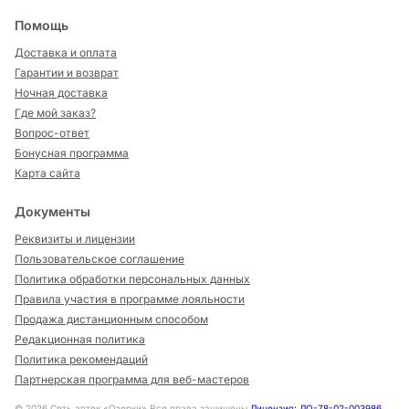
Помощь
Доставка и оплата
Гарантии и возврат
Ночная доставка
Где мой заказ?
Вопрос-ответ
Бонусная программа
Карта сайта
Документы
Реквизиты и лицензии
Пользовательское соглашение
Политика обработки персональных данных
Правила участия в программе лояльности
Продажа дистанционным способом
Редакционная политика
Политика рекомендаций
Партнерская программа для веб-мастеров
©
2026
Сеть аптек «Озерки» Все права защищены
Лицензия: ЛО-78-02-003986
,