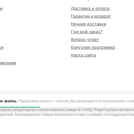
и
Доставка и оплата
Гарантии и возврат
Ночная доставка
Где мой заказ?
Вопрос-ответ
ки
Бонусная программа
Карта сайта
омпании
сайте информация носит исключительно ознакомительный характер и не я
ie-файлы.
Продолжая работу с сайтом, Вы разрешаете использование cook
ецепта, согласно Указу Президента Российской Федерации от 17.03.2020 
родажу рецептурных лекарственных средств и БАД. Рецептурные лекарст
 врачом. Бронирование товара выполняется при условиях последующего в