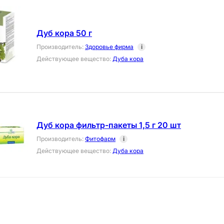
Дуб кора 50 г
Производитель
:
Здоровье фирма
i
Действующее вещество
:
Дуба кора
Дуб кора фильтр-пакеты 1,5 г 20 шт
Производитель
:
Фитофарм
i
Действующее вещество
:
Дуба кора