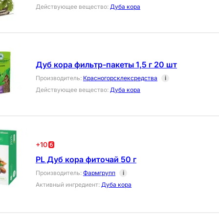
Действующее вещество
:
Дуба кора
Дуб кора фильтр-пакеты 1,5 г 20 шт
Производитель
:
Красногорсклексредства
i
Действующее вещество
:
Дуба кора
+
10
PL Дуб кора фиточай 50 г
Производитель
:
Фармгрупп
i
Активный ингредиент
:
Дуба кора