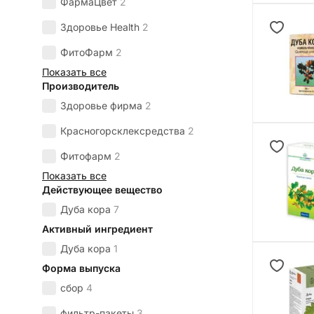
ФармаЦвет
2
Здоровье Health
2
ФитоФарм
2
Показать все
Производитель
Здоровье фирма
2
Красногорсклексредства
2
Фитофарм
2
Показать все
Действующее вещество
Дуба кора
7
Активный ингредиент
Дуба кора
1
Форма выпуска
сбор
4
фильтр-пакеты
3