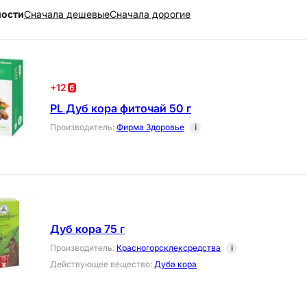
ности
Cначала дешевые
Cначала дорогие
+
12
PL Дуб кора фиточай 50 г
Производитель
:
Фирма Здоровье
i
Дуб кора 75 г
Производитель
:
Красногорсклексредства
i
Действующее вещество
:
Дуба кора