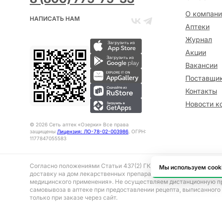
О компани
НАПИСАТЬ НАМ
Аптеки
Журнал
Акции
Вакансии
Поставщи
Контакты
Новости к
©
2026
Сеть аптек «Озерки» Все права
защищены
Лицензия: ЛО-78-02-003986
, ОГРН:
1177847055583
Согласно положениями Статьи 437(2) ГК РФ представленная на 
Мы используем cook
доставку на дом лекарственных препаратов, отпускаемым без р
медицинского применения». Не осуществляем дистанционную п
самовывоза в аптеке при предоставлении рецепта, выписанного
только при заказе через сайт.