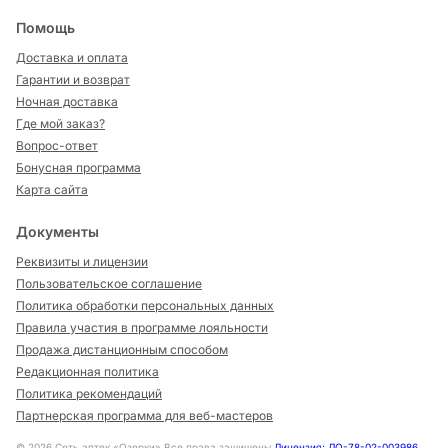
Помощь
Доставка и оплата
Гарантии и возврат
Ночная доставка
Где мой заказ?
Вопрос-ответ
Бонусная программа
Карта сайта
Документы
Реквизиты и лицензии
Пользовательское соглашение
Политика обработки персональных данных
Правила участия в программе лояльности
Продажа дистанционным способом
Редакционная политика
Политика рекомендаций
Партнерская программа для веб-мастеров
©
2026
Сеть аптек «Озерки» Все права защищены
Лицензия: ЛО-78-02-003986
,