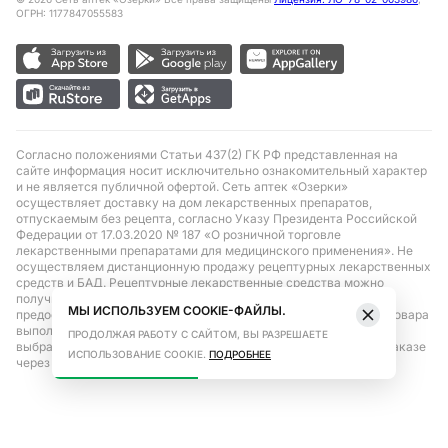
ОГРН: 1177847055583
Согласно положениями Статьи 437(2) ГК РФ представленная на
сайте информация носит исключительно ознакомительный характер
и не является публичной офертой. Сеть аптек «Озерки»
осуществляет доставку на дом лекарственных препаратов,
отпускаемым без рецепта, согласно Указу Президента Российской
Федерации от 17.03.2020 № 187 «О розничной торговле
лекарственными препаратами для медицинского применения». Не
осуществляем дистанционную продажу рецептурных лекарственных
средств и БАД. Рецептурные лекарственные средства можно
получить только при помощи самовывоза в аптеке при
МЫ ИСПОЛЬЗУЕМ COOKIE-ФАЙЛЫ.
предоставлении рецепта, выписанного врачом. Бронирование товара
выполняется при условиях последующего выкупа заказа в
ПРОДОЛЖАЯ РАБОТУ С САЙТОМ, ВЫ РАЗРЕШАЕТЕ
выбранном аптечном пункте. Цена действительна только при заказе
ИСПОЛЬЗОВАНИЕ COOKIE.
ПОДРОБНЕЕ
через сайт.