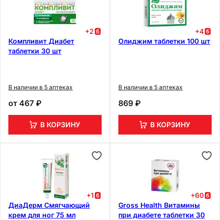
+
2
+
4
Компливит Диабет
Олиджим таблетки 100 шт
таблетки 30 шт
В наличии в 5 аптеках
В наличии в 5 аптеках
от
467 ₽
869 ₽
В КОРЗИНУ
В КОРЗИНУ
+
1
+
60
ДиаДерм Смягчающий
Gross Health Витамины
крем для ног 75 мл
при диабете таблетки 30