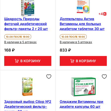
+
4
Щедрость Природы
Доппельгерц Актив
фиточай диабетический
Витамины для больных
фильтр-пакеты 2 г 20 шт
диабетом таблетки 30 шт
10.08 ПОСЛЕ 18:00
10.08 ПОСЛЕ 18:00
В наличии в 5 аптеках
В наличии в 5 аптеках
168 ₽
833 ₽
В КОРЗИНУ
В КОРЗИНУ
Здоровый выбор Сбор №2
Олиджим Витамины при
Диабетический фильтр-
диабете капсулы 60 шт