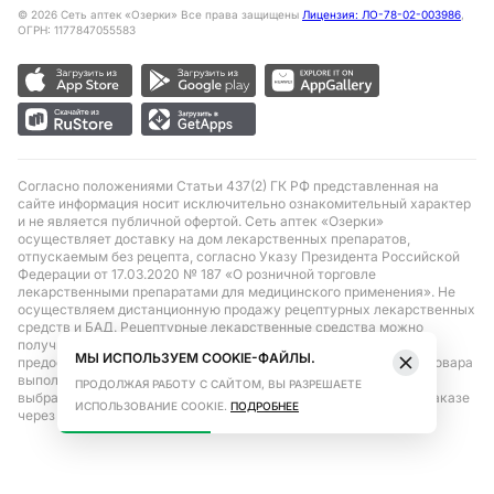
©
2026
Сеть аптек «Озерки» Все права защищены
Лицензия: ЛО-78-02-003986
,
ОГРН: 1177847055583
Согласно положениями Статьи 437(2) ГК РФ представленная на
сайте информация носит исключительно ознакомительный характер
и не является публичной офертой. Сеть аптек «Озерки»
осуществляет доставку на дом лекарственных препаратов,
отпускаемым без рецепта, согласно Указу Президента Российской
Федерации от 17.03.2020 № 187 «О розничной торговле
лекарственными препаратами для медицинского применения». Не
осуществляем дистанционную продажу рецептурных лекарственных
средств и БАД. Рецептурные лекарственные средства можно
получить только при помощи самовывоза в аптеке при
МЫ ИСПОЛЬЗУЕМ COOKIE-ФАЙЛЫ.
предоставлении рецепта, выписанного врачом. Бронирование товара
выполняется при условиях последующего выкупа заказа в
ПРОДОЛЖАЯ РАБОТУ С САЙТОМ, ВЫ РАЗРЕШАЕТЕ
выбранном аптечном пункте. Цена действительна только при заказе
ИСПОЛЬЗОВАНИЕ COOKIE.
ПОДРОБНЕЕ
через сайт.