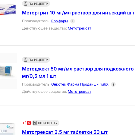
ПО РЕЦЕПТУ
Метортрит 10 мг/мл раствор для инъекций шп
Производитель
:
Ромфарм
i
Действующее вещество
:
Метотрексат
ПО РЕЦЕПТУ
Методжект 50 мг/мл раствор для подкожного
мг/0,5 мл 1 шт
Производитель
:
Онкотек Фарма Продакшн ГмбХ
i
Действующее вещество
:
Метотрексат
+
1
ПО РЕЦЕПТУ
Метотрексат 2,5 мг таблетки 50 шт