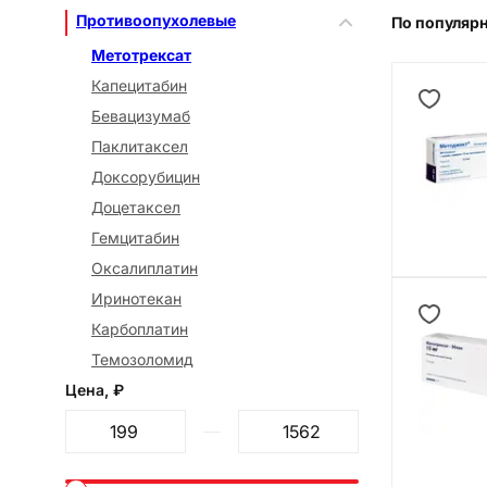
Противоопухолевые
По популяр
Метотрексат
Капецитабин
Бевацизумаб
Паклитаксел
Доксорубицин
Доцетаксел
Гемцитабин
Оксалиплатин
Иринотекан
Карбоплатин
Темозоломид
Цена, ₽
От
До