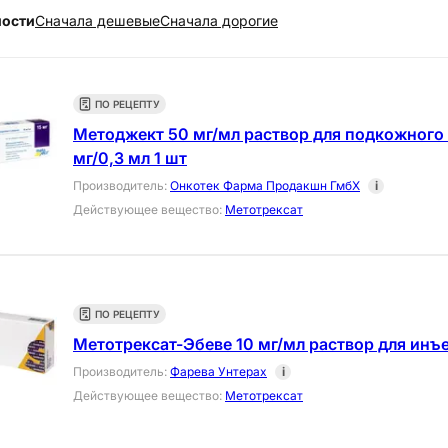
ности
Cначала дешевые
Cначала дорогие
ПО РЕЦЕПТУ
Методжект 50 мг/мл раствор для подкожного
мг/0,3 мл 1 шт
Производитель
:
Онкотек Фарма Продакшн ГмбХ
i
Действующее вещество
:
Метотрексат
ПО РЕЦЕПТУ
Метотрексат-Эбеве 10 мг/мл раствор для инъ
Производитель
:
Фарева Унтерах
i
Действующее вещество
:
Метотрексат