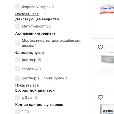
Фарева Унтерах
5
Показать все
Действующее вещество
Метотрексат
22
Активный ингредиент
Морфолиноэтилтиоэтоксибензим
идазол
1
Форма выпуска
раствор
15
таблетки
3
раствор в шприц-ручке
3
Показать все
Возрастной диапазон
с 3 лет
8
Кол-во единиц в упаковке
1
20