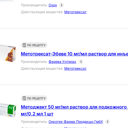
Производитель
:
Озон
i
Действующее вещество
:
Метотрексат
ПО РЕЦЕПТУ
Метотрексат-Эбеве 10 мг/мл раствор для инъ
Производитель
:
Фарева Унтерах
i
Действующее вещество
:
Метотрексат
ПО РЕЦЕПТУ
Методжект 50 мг/мл раствор для подкожного
мг/0,2 мл 1 шт
Производитель
:
Онкотек Фарма Продакшн ГмбХ
i