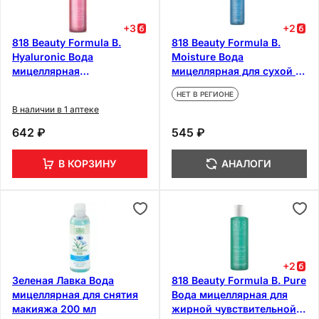
+
3
+
2
818 Beauty Formula B.
818 Beauty Formula B.
Hyaluronic Вода
Moisture Вода
мицеллярная
мицеллярная для сухой и
гиалуроновая для
сверхчувствительной
НЕТ В РЕГИОНЕ
чувствительной кожи 200
кожи 200 мл
В наличии в 1 аптеке
мл
642 ₽
545 ₽
В КОРЗИНУ
АНАЛОГИ
+
2
Зеленая Лавка Вода
818 Beauty Formula B. Pure
мицеллярная для снятия
Вода мицеллярная для
макияжа 200 мл
жирной чувствительной