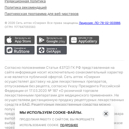
Редакционная политика
Политика рекомендаций
Партнерская программа для веб-мастеров
©
2026
Сеть аптек «Озерки» Все права защищены
Лицензия: ЛО-78-02-003986
,
ОГРН: 1177847055583
Согласно положениями Статьи 437(2) ГК РФ представленная на
сайте информация носит исключительно ознакомительный характер
и не является публичной офертой. Сеть аптек «Озерки»
осуществляет доставку на дом лекарственных препаратов,
отпускаемым без рецепта, согласно Указу Президента Российской
Федерации от 17.03.2020 № 187 «О розничной торговле
лекарственными препаратами для медицинского применения». Не
осуществляем дистанционную продажу рецептурных лекарственных
средств и БАД. Рецептурные лекарственные средства можно
получить только при помощи самовывоза в аптеке при
МЫ ИСПОЛЬЗУЕМ COOKIE-ФАЙЛЫ.
предоставлении рецепта, выписанного врачом. Бронирование товара
выполняется при условиях последующего выкупа заказа в
ПРОДОЛЖАЯ РАБОТУ С САЙТОМ, ВЫ РАЗРЕШАЕТЕ
выбранном аптечном пункте. Цена действительна только при заказе
ИСПОЛЬЗОВАНИЕ COOKIE.
ПОДРОБНЕЕ
через сайт.