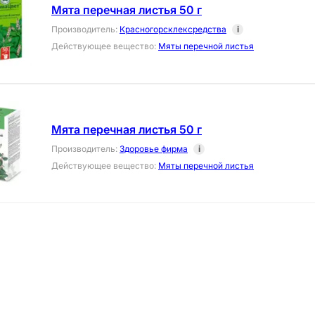
Мята перечная листья 50 г
Производитель
:
Красногорсклексредства
i
Действующее вещество
:
Мяты перечной листья
Мята перечная листья 50 г
Производитель
:
Здоровье фирма
i
Действующее вещество
:
Мяты перечной листья