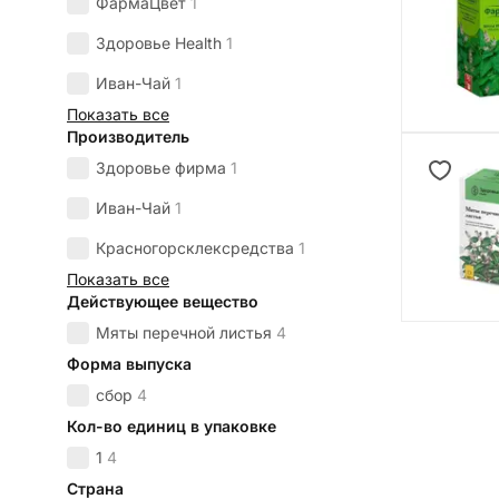
ФармаЦвет
1
Здоровье Health
1
Иван-Чай
1
Показать все
Производитель
Здоровье фирма
1
Иван-Чай
1
Красногорсклексредства
1
Показать все
Действующее вещество
Мяты перечной листья
4
Форма выпуска
сбор
4
Кол-во единиц в упаковке
1
4
Страна