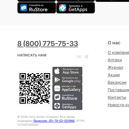
8 (800) 775-75-33
О нас
О компани
НАПИСАТЬ НАМ
Аптеки
Журнал
Акции
Вакансии
Поставщи
Контакты
Новости к
©
2026
Сеть аптек «Озерки» Все права
защищены
Лицензия: ЛО-78-02-003986
, ОГРН:
1177847055583