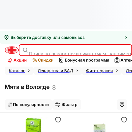
Выберите доставку или самовывоз
Поиск по лекарству и симптомам, например
Акции
Скидки
Бонусная программа
Апте
Каталог
Лекарства и БАД
Фитотерапия
Ле
Мята в Вологде
8
По популярности
Фильтр