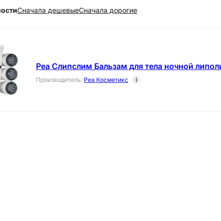
ности
Cначала дешевые
Cначала дорогие
Реа Слипслим Бальзам для тела ночной липол
Производитель
:
Реа Косметикс
i