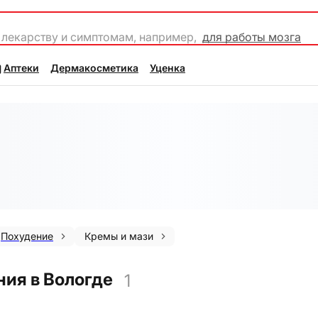
 лекарству и симптомам, например,
для работы мозга
Аптеки
Дермакосметика
Уценка
Похудение
Кремы и мази
ия в Вологде
1