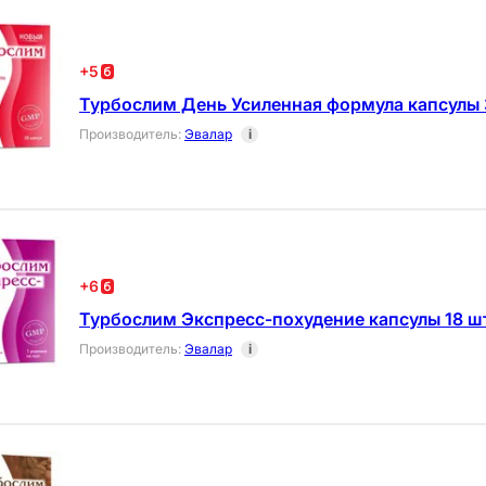
+
5
Турбослим День Усиленная формула капсулы 
Производитель
:
Эвалар
i
+
6
Турбослим Экспресс-похудение капсулы 18 шт
Производитель
:
Эвалар
i