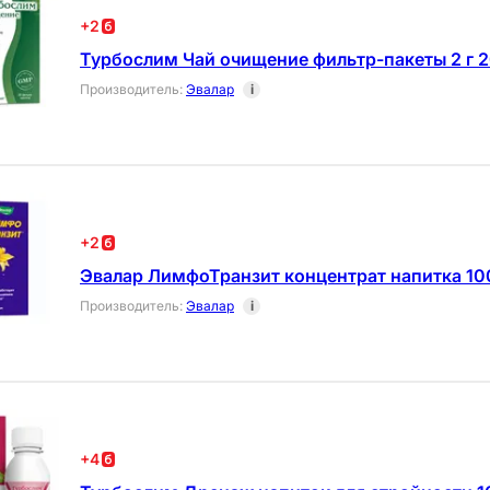
+
2
Турбослим Чай очищение фильтр-пакеты 2 г 
Производитель
:
Эвалар
i
+
2
Эвалар ЛимфоТранзит концентрат напитка 10
Производитель
:
Эвалар
i
+
4