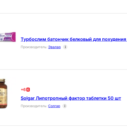
Турбослим батончик белковый для похудения 
Производитель
:
Эвалар
i
+
6
Solgar Липотропный фактор таблетки 50 шт
Производитель
:
Солгар
i