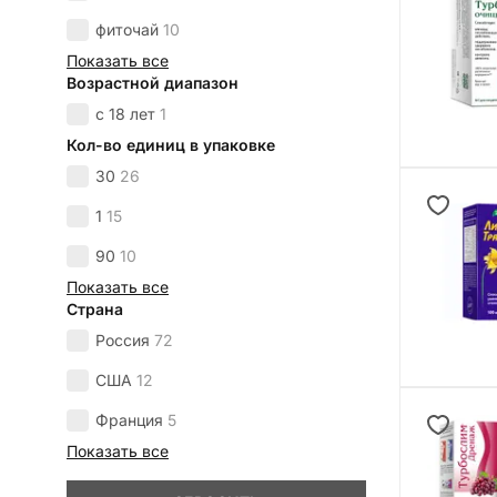
фиточай
10
Показать все
Возрастной диапазон
с 18 лет
1
Кол-во единиц в упаковке
30
26
1
15
90
10
Показать все
Страна
Россия
72
США
12
Франция
5
Показать все