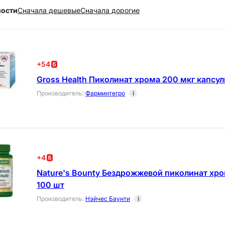
ности
Cначала дешевые
Cначала дорогие
+
54
Gross Health Пиколинат хрома 200 мкг капсул
Производитель
:
Фарминтегро
i
+
4
Nature's Bounty Бездрожжевой пиколинат хро
100 шт
Производитель
:
Нэйчес Баунти
i