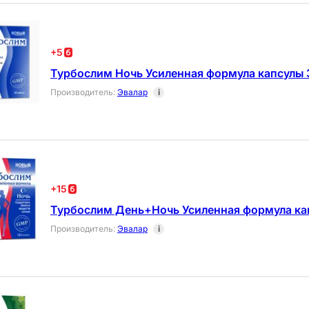
+
5
Турбослим Ночь Усиленная формула капсулы 
Производитель
:
Эвалар
i
+
15
Турбослим День+Ночь Усиленная формула ка
Производитель
:
Эвалар
i