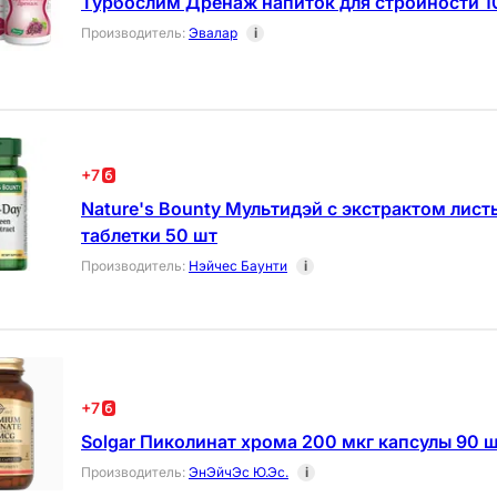
Турбослим Дренаж напиток для стройности 1
Производитель
:
Эвалар
i
+
7
Nature's Bounty Мультидэй с экстрактом лист
таблетки 50 шт
Производитель
:
Нэйчес Баунти
i
+
7
Solgar Пиколинат хрома 200 мкг капсулы 90 
Производитель
:
ЭнЭйчЭс Ю.Эс.
i