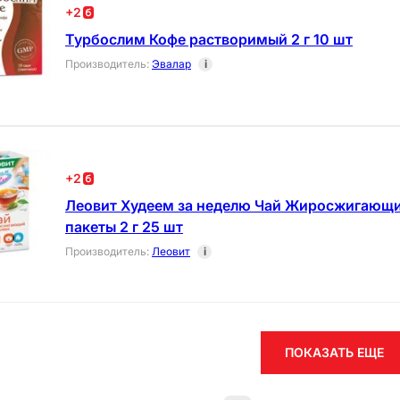
+
2
Турбослим Кофе растворимый 2 г 10 шт
Производитель
:
Эвалар
i
+
2
Леовит Худеем за неделю Чай Жиросжигающи
пакеты 2 г 25 шт
Производитель
:
Леовит
i
ПОКАЗАТЬ ЕЩЕ