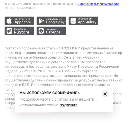
©
2026
Сеть аптек «Озерки» Все права защищены
Лицензия: ЛО-78-02-003986
,
ОГРН: 1177847055583
Согласно положениями Статьи 437(2) ГК РФ представленная на
сайте информация носит исключительно ознакомительный характер
и не является публичной офертой. Сеть аптек «Озерки»
осуществляет доставку на дом лекарственных препаратов,
отпускаемым без рецепта, согласно Указу Президента Российской
Федерации от 17.03.2020 № 187 «О розничной торговле
лекарственными препаратами для медицинского применения». Не
осуществляем дистанционную продажу рецептурных лекарственных
средств и БАД. Рецептурные лекарственные средства можно
получить только при помощи самовывоза в аптеке при
МЫ ИСПОЛЬЗУЕМ COOKIE-ФАЙЛЫ.
предоставлении рецепта, выписанного врачом. Бронирование товара
выполняется при условиях последующего выкупа заказа в
ПРОДОЛЖАЯ РАБОТУ С САЙТОМ, ВЫ РАЗРЕШАЕТЕ
выбранном аптечном пункте. Цена действительна только при заказе
ИСПОЛЬЗОВАНИЕ COOKIE.
ПОДРОБНЕЕ
через сайт.