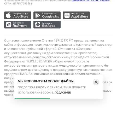
ОГРН: 1177847055583
Согласно положениями Статьи 437(2) ГК РФ представленная на
сайте информация носит исключительно ознакомительный характер
и не является публичной офертой. Сеть аптек «Озерки»
осуществляет доставку на дом лекарственных препаратов,
отпускаемым без рецепта, согласно Указу Президента Российской
Федерации от 17.03.2020 № 187 «О розничной торговле
лекарственными препаратами для медицинского применения». Не
осуществляем дистанционную продажу рецептурных лекарственных
средств и БАД. Рецептурные лекарственные средства можно
получить только при помощи самовывоза в аптеке при
МЫ ИСПОЛЬЗУЕМ COOKIE-ФАЙЛЫ.
предоставлении рецепта, выписанного врачом. Бронирование товара
выполняется при условиях последующего выкупа заказа в
ПРОДОЛЖАЯ РАБОТУ С САЙТОМ, ВЫ РАЗРЕШАЕТЕ
выбранном аптечном пункте. Цена действительна только при заказе
ИСПОЛЬЗОВАНИЕ COOKIE.
ПОДРОБНЕЕ
через сайт.