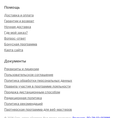
Помощь
Доставка и оплата
Гарантии и возврат
Ночная доставка
Где мой заказ?
Вопрос-ответ
Бонусная программа
Карта сайта
Документы
Реквизиты и лицензии
Пользовательское соглашение
Политика обработки персональных данных
Правила участия в программе лояльности
Продажа дистанционным способом
Редакционная политика
Политика рекомендаций
Партнерская программа для веб-мастеров
©
2026
Сеть аптек «Озерки» Все права защищены
Лицензия: ЛО-78-02-003986
,