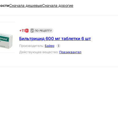
ности
Cначала дешевые
Cначала дорогие
+
11
ПО РЕЦЕПТУ
Бильтрицид 600 мг таблетки 6 шт
Производитель
:
Байер
i
Действующее вещество
:
Празиквантел