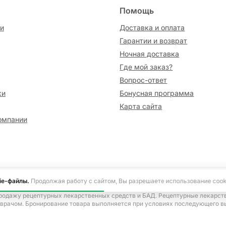
Помощь
и
Доставка и оплата
Гарантии и возврат
Ночная доставка
Где мой заказ?
Вопрос-ответ
ки
Бонусная программа
Карта сайта
омпании
сайте информация носит исключительно ознакомительный характер и не я
ie-файлы.
Продолжая работу с сайтом, Вы разрешаете использование cook
ецепта, согласно Указу Президента Российской Федерации от 17.03.2020 
родажу рецептурных лекарственных средств и БАД. Рецептурные лекарст
 врачом. Бронирование товара выполняется при условиях последующего в