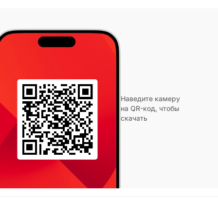
Наведите камеру
на QR-код, чтобы
скачать