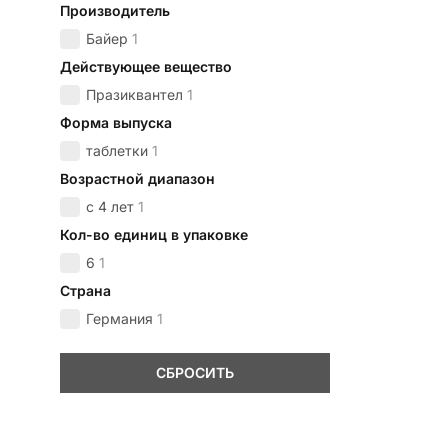
Производитель
Байер
1
Действующее вещество
Празиквантел
1
Форма выпуска
таблетки
1
Возрастной диапазон
с 4 лет
1
Кол-во единиц в упаковке
6
1
Страна
Германия
1
СБРОСИТЬ