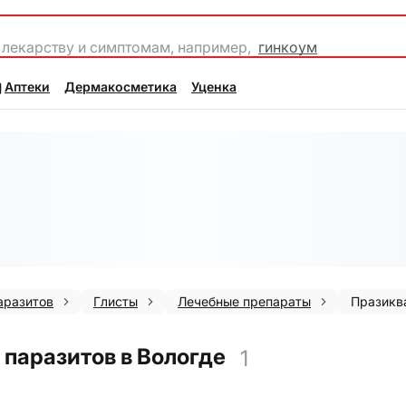
 лекарству и симптомам, например,
гинкоум
Аптеки
Дермакосметика
Уценка
аразитов
Глисты
Лечебные препараты
Празикв
 паразитов в Вологде
1