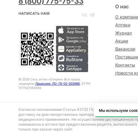
8 (800) 775-75-33
О нас
НАПИСАТЬ НАМ
О компани
Аптеки
Журнал
Акции
Вакансии
Поставщи
Контакты
Новости к
©
2026
Сеть аптек «Озерки» Все права
защищены
Лицензия: ЛО-78-02-003986
, ОГРН:
1177847055583
Согласно положениями Статьи 437(2) ГК РФ представленная на 
Мы используем cook
доставку на дом лекарственных препаратов, отпускаемым без р
медицинского применения». Не осуществляем дистанционную п
самовывоза в аптеке при предоставлении рецепта, выписанного
только при заказе через сайт.