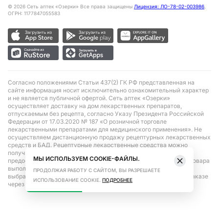
©
2026
Сеть аптек «Озерки» Все права защищены
Лицензия: ЛО-78-02-003986
,
ОГРН: 1177847055583
Согласно положениями Статьи 437(2) ГК РФ представленная на
сайте информация носит исключительно ознакомительный характер
и не является публичной офертой. Сеть аптек «Озерки»
осуществляет доставку на дом лекарственных препаратов,
отпускаемым без рецепта, согласно Указу Президента Российской
Федерации от 17.03.2020 № 187 «О розничной торговле
лекарственными препаратами для медицинского применения». Не
осуществляем дистанционную продажу рецептурных лекарственных
средств и БАД. Рецептурные лекарственные средства можно
получить только при помощи самовывоза в аптеке при
МЫ ИСПОЛЬЗУЕМ COOKIE-ФАЙЛЫ.
предоставлении рецепта, выписанного врачом. Бронирование товара
выполняется при условиях последующего выкупа заказа в
ПРОДОЛЖАЯ РАБОТУ С САЙТОМ, ВЫ РАЗРЕШАЕТЕ
выбранном аптечном пункте. Цена действительна только при заказе
ИСПОЛЬЗОВАНИЕ COOKIE.
ПОДРОБНЕЕ
через сайт.