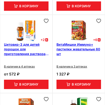
В КОРЗИНУ
В КОРЗИНУ
+
2
+
6
Цитовир-3 для детей
ВитаМишки Иммуно+
порошок для
пастилки жевательные 60
приготовления раствора
шт
20 г
В наличии в 4 аптеках
В наличии в 3 аптеках
от
572 ₽
1 327 ₽
В КОРЗИНУ
В КОРЗИНУ