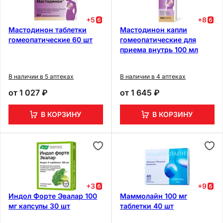
+
5
+
8
Мастодинон таблетки
Мастодинон капли
гомеопатические 60 шт
гомеопатические для
приема внутрь 100 мл
В наличии в 5 аптеках
В наличии в 4 аптеках
от
1 027 ₽
от
1 645 ₽
В КОРЗИНУ
В КОРЗИНУ
+
3
+
9
Индол Форте Эвалар 100
Маммолайн 100 мг
мг капсулы 30 шт
таблетки 40 шт