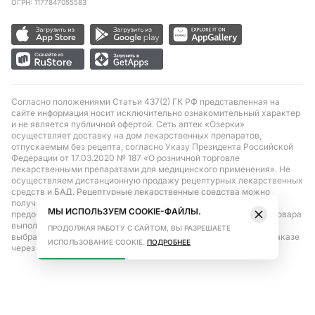
ОГРН: 1177847055583
Согласно положениями Статьи 437(2) ГК РФ представленная на
сайте информация носит исключительно ознакомительный характер
и не является публичной офертой. Сеть аптек «Озерки»
осуществляет доставку на дом лекарственных препаратов,
отпускаемым без рецепта, согласно Указу Президента Российской
Федерации от 17.03.2020 № 187 «О розничной торговле
лекарственными препаратами для медицинского применения». Не
осуществляем дистанционную продажу рецептурных лекарственных
средств и БАД. Рецептурные лекарственные средства можно
получить только при помощи самовывоза в аптеке при
МЫ ИСПОЛЬЗУЕМ COOKIE-ФАЙЛЫ.
предоставлении рецепта, выписанного врачом. Бронирование товара
выполняется при условиях последующего выкупа заказа в
ПРОДОЛЖАЯ РАБОТУ С САЙТОМ, ВЫ РАЗРЕШАЕТЕ
выбранном аптечном пункте. Цена действительна только при заказе
ИСПОЛЬЗОВАНИЕ COOKIE.
ПОДРОБНЕЕ
через сайт.