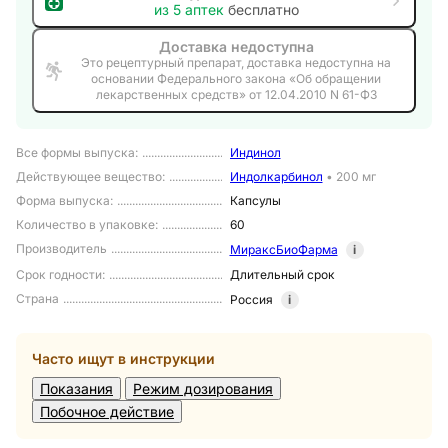
из
5
аптек
бесплатно
Доставка недоступна
Это рецептурный препарат, доставка недоступна на
основании Федерального закона «Об обращении
лекарственных средств» от 12.04.2010 N 61-ФЗ
Все формы выпуска
:
Индинол
Действующее вещество
:
Индолкарбинол
•
200 мг
Форма выпуска
:
Капсулы
Количество в упаковке
:
60
Производитель
МираксБиоФарма
i
Срок годности
:
Длительный срок
Страна
Россия
i
Часто ищут в инструкции
Показания
Режим дозирования
Побочное действие