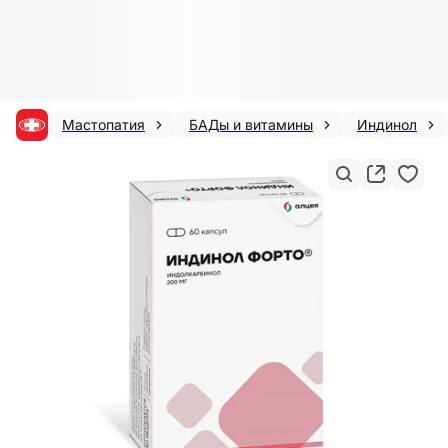
Мастопатия
БАДы и витамины
Индинол