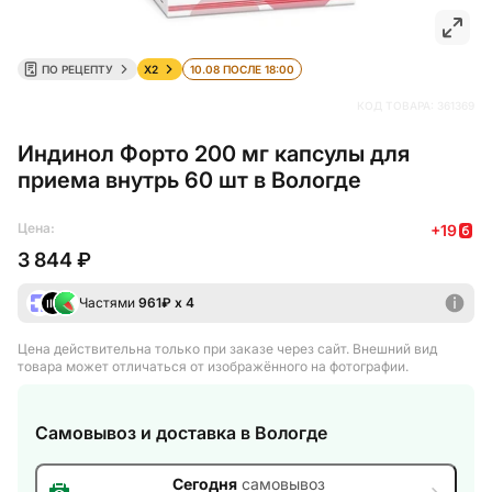
ПО РЕЦЕПТУ
X2
10.08 ПОСЛЕ 18:00
КОД ТОВАРА:
361369
Индинол Форто 200 мг капсулы для
приема внутрь 60 шт в Вологде
Цена:
+
19
3 844 ₽
Частями
961
₽ х 4
Цена действительна только при заказе через сайт
. Внешний вид
товара может отличаться от изображённого на фотографии.
Самовывоз и доставка
в Вологде
Сегодня
самовывоз