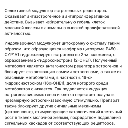
Селективный модулятор эстрогеновых рецепторов.
Оказывает антиэстрогенное и антипролиферативное
действие. Вызывает избирательную гибель клеток
молочной железы с аномально высокой пролиферативной
активностью.
Индолкарбинол модулирует цитохромную систему таким
образом, что образующаяся изоформа цитохрома Р450 -
CYP1A1 гидроксилирует эстрогены во 2-м положении, с
образованием 2-гидроксиэстрона (2-ОНЕ1). Полученный
метаболит является антагонистом рецептора эстрогенов и
блокирует его активацию самими эстрогенами, а также их
опасными метаболитами, в частности, 16-α-
гидроксиэстроном (16α-ОНЕ1), доля которого среди
метаболитов снижается. Так подавляется индукция
эстрогензависимых генов и клетка перестает получать
чрезмерную эстроген-зависимую стимуляцию. Препарат
также блокирует другие сигнальные механизмы
(цитокиновые), стимулирующие патологический клеточный
рост в тканях молочной железы, посредством подавления
сигнальных каскадов от соответствующих рецепторов.