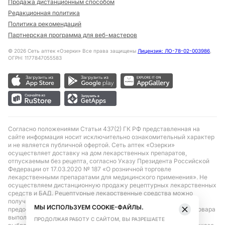
Продажа дистанционным способом
Редакционная политика
Политика рекомендаций
Партнерская программа для веб-мастеров
©
2026
Сеть аптек «Озерки» Все права защищены
Лицензия: ЛО-78-02-003986
,
ОГРН: 1177847055583
Согласно положениями Статьи 437(2) ГК РФ представленная на
сайте информация носит исключительно ознакомительный характер
и не является публичной офертой. Сеть аптек «Озерки»
осуществляет доставку на дом лекарственных препаратов,
отпускаемым без рецепта, согласно Указу Президента Российской
Федерации от 17.03.2020 № 187 «О розничной торговле
лекарственными препаратами для медицинского применения». Не
осуществляем дистанционную продажу рецептурных лекарственных
средств и БАД. Рецептурные лекарственные средства можно
получить только при помощи самовывоза в аптеке при
МЫ ИСПОЛЬЗУЕМ COOKIE-ФАЙЛЫ.
предоставлении рецепта, выписанного врачом. Бронирование товара
выполняется при условиях последующего выкупа заказа в
ПРОДОЛЖАЯ РАБОТУ С САЙТОМ, ВЫ РАЗРЕШАЕТЕ