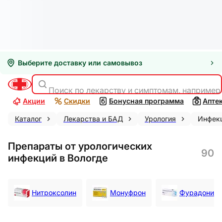
Выберите доставку или самовывоз
Поиск по лекарству и симптомам, например
Акции
Скидки
Бонусная программа
Апте
Каталог
Лекарства и БАД
Урология
Инфек
Препараты от урологических
90
инфекций в Вологде
Нитроксолин
Монуфрон
Фурадонин