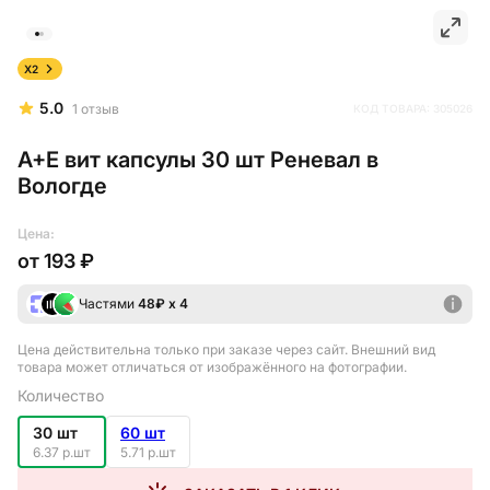
X2
5.0
1
отзыв
КОД ТОВАРА:
305026
А+Е вит капсулы 30 шт Реневал в
Вологде
Цена:
от
193 ₽
Частями
48
₽ х 4
Цена действительна только при заказе через сайт
. Внешний вид
товара может отличаться от изображённого на фотографии.
Количество
30 шт
60 шт
6.37 р.шт
5.71 р.шт