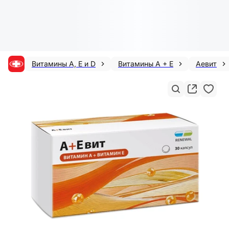
Витамины A, E и D
Витамины А + Е
Аевит