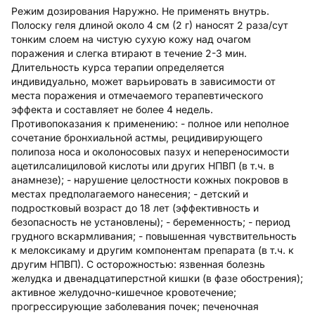
Режим дозирования Наружно. Не применять внутрь.
Полоску геля длиной около 4 см (2 г) наносят 2 раза/сут
тонким слоем на чистую сухую кожу над очагом
поражения и слегка втирают в течение 2-3 мин.
Длительность курса терапии определяется
индивидуально, может варьировать в зависимости от
места поражения и отмечаемого терапевтического
эффекта и составляет не более 4 недель.
Противопоказания к применению: - полное или неполное
сочетание бронхиальной астмы, рецидивирующего
полипоза носа и околоносовых пазух и непереносимости
ацетилсалициловой кислоты или других НПВП (в т.ч. в
анамнезе); - нарушение целостности кожных покровов в
местах предполагаемого нанесения; - детский и
подростковый возраст до 18 лет (эффективность и
безопасность не установлены); - беременность; - период
грудного вскармливания; - повышенная чувствительность
к мелоксикаму и другим компонентам препарата (в т.ч. к
другим НПВП). С осторожностью: язвенная болезнь
желудка и двенадцатиперстной кишки (в фазе обострения);
активное желудочно-кишечное кровотечение;
прогрессирующие заболевания почек; печеночная