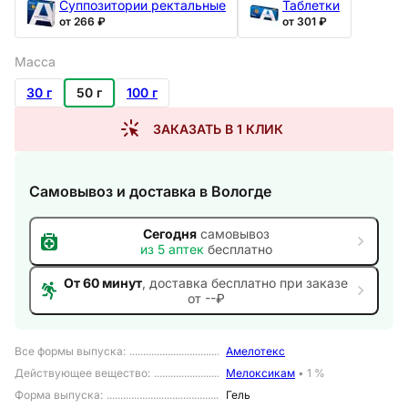
Суппозитории ректальные
Таблетки
от 266 ₽
от 301 ₽
Масса
30 г
50 г
100 г
ЗАКАЗАТЬ В 1 КЛИК
Самовывоз и доставка
в Вологде
Сегодня
самовывоз
из
5
аптек
бесплатно
От 60 минут
, доставка
бесплатно при заказе
от --₽
Все формы выпуска
:
Амелотекс
Действующее вещество
:
Мелоксикам
•
1 %
Форма выпуска
:
Гель