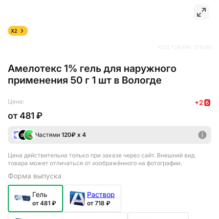
X2
КОД ТОВАРА:
376330
Амелотекс 1% гель для наружного
применения 50 г 1 шт в Вологде
Цена:
+
2
от
481 ₽
Частями
120
₽ х 4
Цена действительна только при заказе через сайт
. Внешний вид
товара может отличаться от изображённого на фотографии.
Форма выпуска
Гель
Раствор
от 481 ₽
от 718 ₽