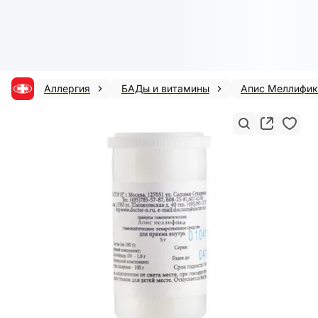
Аллергия
БАДы и витамины
Апис Меллифик