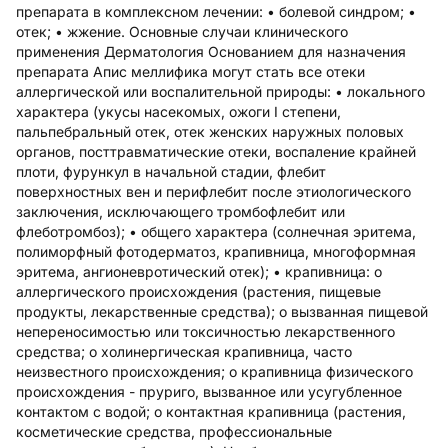
препарата в комплексном лечении: • болевой синдром; •
отек; • жжение. Основные случаи клинического
применения Дерматология Основанием для назначения
препарата Апис меллифика могут стать все отеки
аллергической или воспалительной природы: • локального
характера (укусы насекомых, ожоги I степени,
пальпебральный отек, отек женских наружных половых
органов, посттравматические отеки, воспаление крайней
плоти, фурункул в начальной стадии, флебит
поверхностных вен и перифлебит после этиологического
заключения, исключающего тромбофлебит или
флеботромбоз); • общего характера (солнечная эритема,
полиморфный фотодерматоз, крапивница, многоформная
эритема, ангионевротический отек); • крапивница: o
аллергического происхождения (растения, пищевые
продукты, лекарственные средства); o вызванная пищевой
непереносимостью или токсичностью лекарственного
средства; o холинергическая крапивница, часто
неизвестного происхождения; o крапивница физического
происхождения - пруриго, вызванное или усугубленное
контактом с водой; o контактная крапивница (растения,
косметические средства, профессиональные