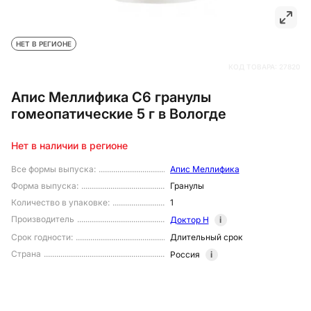
НЕТ В РЕГИОНЕ
КОД ТОВАРА:
27820
Апис Меллифика С6 гранулы
гомеопатические 5 г в Вологде
Нет в наличии в регионе
Все формы выпуска
:
Апис Меллифика
Форма выпуска
:
Гранулы
Количество в упаковке
:
1
Производитель
Доктор Н
i
Срок годности
:
Длительный срок
Страна
Россия
i