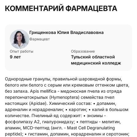
КОММЕНТАРИЙ ФАРМАЦЕВТА
Грищенкова Юлия Владиславовна
Фармацевт
Опыт работы
Образование
9 лет
Тульский областной
медицинский колледж
Однородные гранулы, правильной шаровидной формы,
белого или белого с серым или кремовым оттенком цвета,
без запаха. Apis mellifica - медоносная пчела из отряда
перепончатокрылых (Hymenoptera) семейства пчел
настоящих (Apidae). Химический состав: • допамин,
адреналин и норадреналин; • каротин; • калий в большом
количестве. Пчелиный яд содержит: • энзимы -
фосфолипазу А2, гиалуронидазу; • пептиды - мелитин,
апамин, MCD-пептид (англ. - Mast Cell Degranulating
peptide); • гистамин, допамин, норадреналин и серотонин;