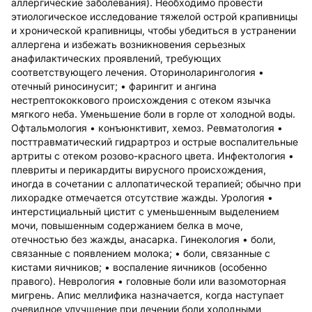
аллергические заболевания). Необходимо провести
этиологическое исследование тяжелой острой крапивницы
и хронической крапивницы, чтобы убедиться в устранении
аллергена и избежать возникновения серьезных
анафилактических проявлений, требующих
соответствующего лечения. Оториноларингология •
отечный риносинусит; • фарингит и ангина
нестрептококкового происхождения с отеком язычка
мягкого неба. Уменьшение боли в горле от холодной воды.
Офтальмология • конъюнктивит, хемоз. Ревматология •
посттравматический гидрартроз и острые воспалительные
артриты с отеком розово-красного цвета. Инфектология •
плевриты и перикардиты вирусного происхождения,
иногда в сочетании с аллопатической терапией; обычно при
лихорадке отмечается отсутствие жажды. Урология •
интерстициальный цистит с уменьшенным выделением
мочи, повышенным содержанием белка в моче,
отечностью без жажды, анасарка. Гинекология • боли,
связанные с появлением молока; • боли, связанные с
кистами яичников; • воспаление яичников (особенно
правого). Неврология • головные боли или вазомоторная
мигрень. Апис меллифика назначается, когда наступает
очевидное улучшение при лечении боли холодными