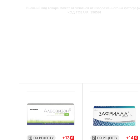
Внешний вид товара может отличаться от изображённого на фотограф
КОД ТОВАРА:
396591
+
13
+
14
ПО РЕЦЕПТУ
ПО РЕЦЕПТУ