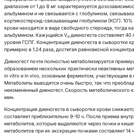
диапазоне от 1 до 8 мг характеризуется дозозависим
альбумином и не связывается с глобулином, связываю
кортикостероид-связывающим глобулином (КСГ). 10% 
крови находится в виде свободного стероида, тогда к
альбумином. Кажущийся V
диеногеста составляет 40 
d
уровня ГСПГ. Концентрация диеногеста в сыворотке к
примерно в 1.24 раза, достигая равновесной концентра
Диеногест почти полностью метаболизируется преиму
образованием нескольких практически неактивных мет
in vitro и in vivo, основным ферментом, участвующим 
Метаболиты выводятся очень быстро, так что преобла
неизмененный диеногест. Скорость метаболического к
мин.
Концентрация диеногеста в сыворотке крови снижаетс
составляет приблизительно 9-10 ч. После приема внутрь
метаболитов, которые выделяются через почки и кишеч
метаболитов при их экскреции почками составляет 14 