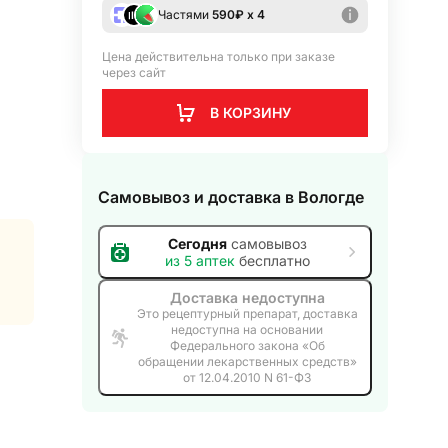
Частями
590
₽ х 4
Цена действительна только при заказе
через сайт
В КОРЗИНУ
Самовывоз и доставка
в Вологде
Сегодня
самовывоз
из
5
аптек
бесплатно
Доставка недоступна
Это рецептурный препарат, доставка
недоступна на основании
Федерального закона «Об
обращении лекарственных средств»
от 12.04.2010 N 61-ФЗ