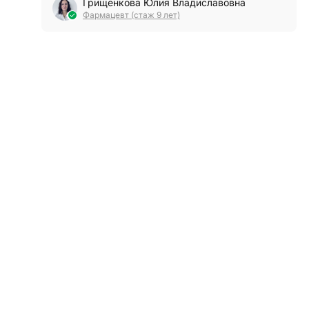
Грищенкова Юлия Владиславовна
Фармацевт (стаж 9 лет)