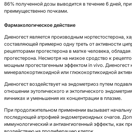
86% полученной дозы выводится в течение 6 дней, при
преимущественно почками.
Фармакологическое действие
Диеногест является производным нортестостерона, ха
составляющей примерно одну треть от активности ципр
рецепторами прогестерона в матке человека, обладая
прогестерона. Несмотря на низкое сродство к рецепто
мощным прогестагенным эффектом in vivo. Диеногест 
минералокортикоидной или глюкокортикоидной активно
Диеногест воздействует на эндометриоз путем подавл
отношении эутопического и эктопического эндометрия
яичниках и уменьшения их концентрации в плазме.
При продолжительном применении вызывает начальну
последующей атрофией эндометриоидных очагов. Допо
иммунологический и антиангиогенный эффекты, как п
воздействию на пролиферацию клеток.