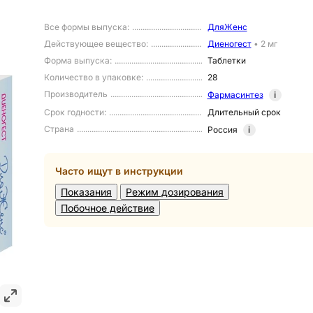
Все формы выпуска
:
ДляЖенс
Действующее вещество
:
Диеногест
•
2 мг
Форма выпуска
:
Таблетки
Количество в упаковке
:
28
Производитель
Фармасинтез
i
Срок годности
:
Длительный срок
Страна
Россия
i
Часто ищут в инструкции
Показания
Режим дозирования
Побочное действие