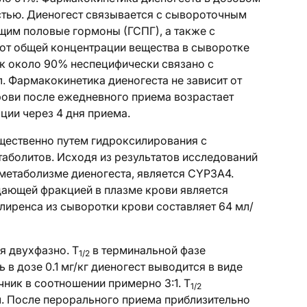
остью. Диеногест связывается с сывороточным
щим половые гормоны (ГСПГ), а также с
от общей концентрации вещества в сыворотке
ак около 90% неспецифически связано с
л. Фармакокинетика диеногеста не зависит от
рови после ежедневного приема возрастает
ции через 4 дня приема.
щественно путем гидроксилирования с
аболитов. Исходя из результатов исследований
в метаболизме диеногеста, является CYP3A4.
дающей фракцией в плазме крови является
лиренса из сыворотки крови составляет 64 мл/
я двухфазно. T
в терминальной фазе
1/2
 в дозе 0.1 мг/кг диеногест выводится в виде
ник в соотношении примерно 3:1. T
1/2
ч. После перорального приема приблизительно