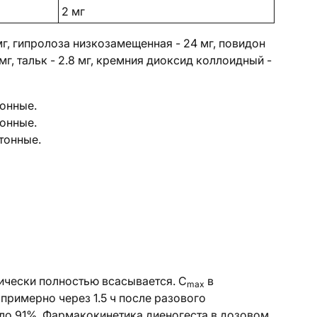
2 мг
мг, гипролоза низкозамещенная - 24 мг, повидон
г, тальк - 2.8 мг, кремния диоксид коллоидный -
тонные.
тонные.
ртонные.
ически полностью всасывается. C
в
max
примерно через 1.5 ч после разового
ло 91%. Фармакокинетика диеногеста в дозовом