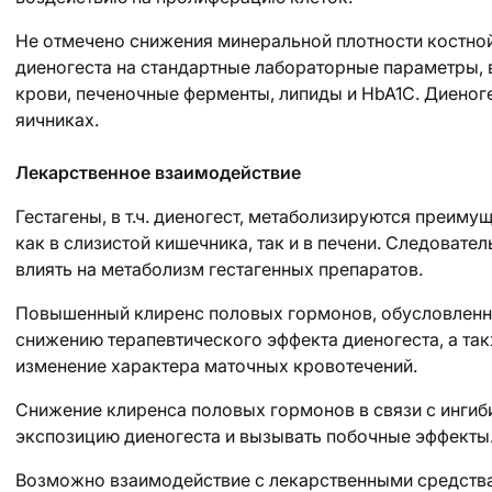
Не отмечено снижения минеральной плотности костной
диеногеста на стандартные лабораторные параметры, 
крови, печеночные ферменты, липиды и HbA1C. Диеног
яичниках.
Лекарственное взаимодействие
Гестагены, в т.ч. диеногест, метаболизируются преим
как в слизистой кишечника, так и в печени. Следоват
влиять на метаболизм гестагенных препаратов.
Повышенный клиренс половых гормонов, обусловленн
снижению терапевтического эффекта диеногеста, а та
изменение характера маточных кровотечений.
Снижение клиренса половых гормонов в связи с инги
экспозицию диеногеста и вызывать побочные эффекты
Возможно взаимодействие с лекарственными средст