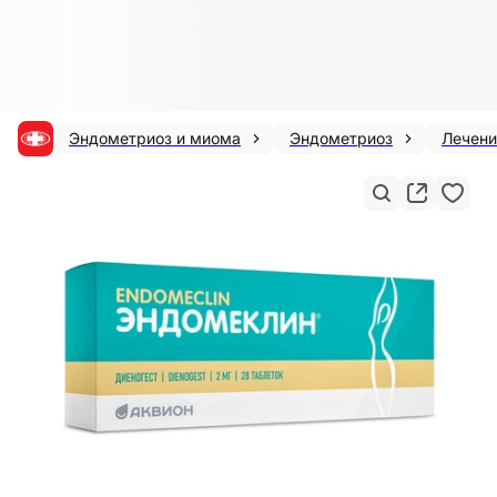
Эндометриоз и миома
Эндометриоз
Лечени