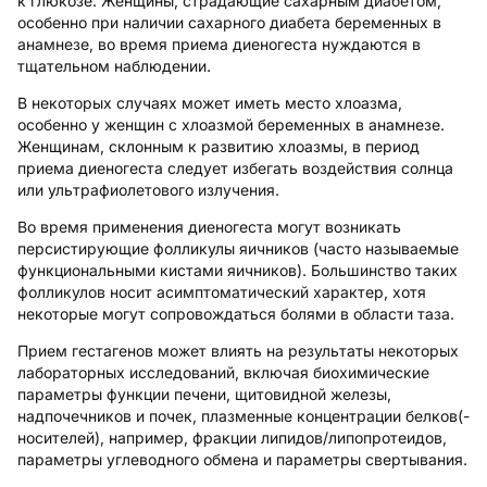
к глюкозе. Женщины, страдающие сахарным диабетом,
особенно при наличии сахарного диабета беременных в
анамнезе, во время приема диеногеста нуждаются в
тщательном наблюдении.
В некоторых случаях может иметь место хлоазма,
особенно у женщин с хлоазмой беременных в анамнезе.
Женщинам, склонным к развитию хлоазмы, в период
приема диеногеста следует избегать воздействия солнца
или ультрафиолетового излучения.
Во время применения диеногеста могут возникать
персистирующие фолликулы яичников (часто называемые
функциональными кистами яичников). Большинство таких
фолликулов носит асимптоматический характер, хотя
некоторые могут сопровождаться болями в области таза.
Прием гестагенов может влиять на результаты некоторых
лабораторных исследований, включая биохимические
параметры функции печени, щитовидной железы,
надпочечников и почек, плазменные концентрации белков(-
носителей), например, фракции липидов/липопротеидов,
параметры углеводного обмена и параметры свертывания.