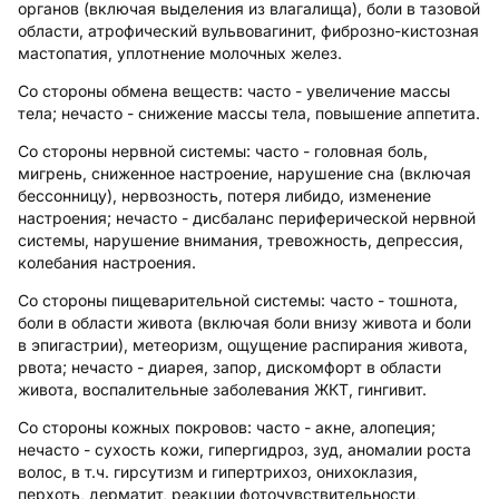
органов (включая выделения из влагалища), боли в тазовой
области, атрофический вульвовагинит, фиброзно-кистозная
мастопатия, уплотнение молочных желез.
Со стороны обмена веществ:
часто - увеличение массы
тела; нечасто - снижение массы тела, повышение аппетита.
Со стороны нервной системы:
часто - головная боль,
мигрень, сниженное настроение, нарушение сна (включая
бессонницу), нервозность, потеря либидо, изменение
настроения; нечасто - дисбаланс периферической нервной
системы, нарушение внимания, тревожность, депрессия,
колебания настроения.
Со стороны пищеварительной системы:
часто - тошнота,
боли в области живота (включая боли внизу живота и боли
в эпигастрии), метеоризм, ощущение распирания живота,
рвота; нечасто - диарея, запор, дискомфорт в области
живота, воспалительные заболевания ЖКТ, гингивит.
Со стороны кожных покровов:
часто - акне, алопеция;
нечасто - сухость кожи, гипергидроз, зуд, аномалии роста
волос, в т.ч. гирсутизм и гипертрихоз, онихоклазия,
перхоть, дерматит, реакции фоточувствительности,