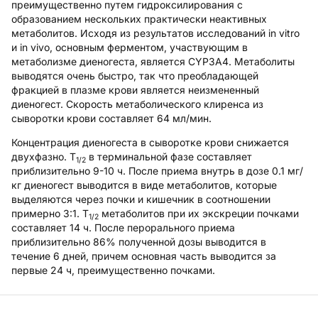
преимущественно путем гидроксилирования с
образованием нескольких практически неактивных
метаболитов. Исходя из результатов исследований in vitro
и in vivo, основным ферментом, участвующим в
метаболизме диеногеста, является CYP3A4. Метаболиты
выводятся очень быстро, так что преобладающей
фракцией в плазме крови является неизмененный
диеногест. Скорость метаболического клиренса из
сыворотки крови составляет 64 мл/мин.
Концентрация диеногеста в сыворотке крови снижается
двухфазно. T
в терминальной фазе составляет
1/2
приблизительно 9-10 ч. После приема внутрь в дозе 0.1 мг/
кг диеногест выводится в виде метаболитов, которые
выделяются через почки и кишечник в соотношении
примерно 3:1. T
метаболитов при их экскреции почками
1/2
составляет 14 ч. После перорального приема
приблизительно 86% полученной дозы выводится в
течение 6 дней, причем основная часть выводится за
первые 24 ч, преимущественно почками.