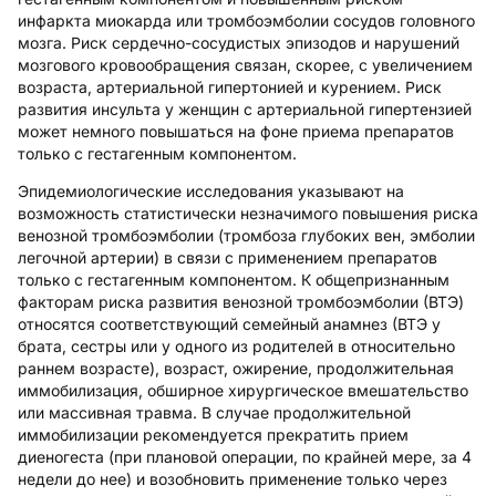
инфаркта миокарда или тромбоэмболии сосудов головного
мозга. Риск сердечно-сосудистых эпизодов и нарушений
мозгового кровообращения связан, скорее, с увеличением
возраста, артериальной гипертонией и курением. Риск
развития инсульта у женщин с артериальной гипертензией
может немного повышаться на фоне приема препаратов
только с гестагенным компонентом.
Эпидемиологические исследования указывают на
возможность статистически незначимого повышения риска
венозной тромбоэмболии (тромбоза глубоких вен, эмболии
легочной артерии) в связи с применением препаратов
только с гестагенным компонентом. К общепризнанным
факторам риска развития венозной тромбоэмболии (ВТЭ)
относятся соответствующий семейный анамнез (ВТЭ у
брата, сестры или у одного из родителей в относительно
раннем возрасте), возраст, ожирение, продолжительная
иммобилизация, обширное хирургическое вмешательство
или массивная травма. В случае продолжительной
иммобилизации рекомендуется прекратить прием
диеногеста (при плановой операции, по крайней мере, за 4
недели до нее) и возобновить применение только через