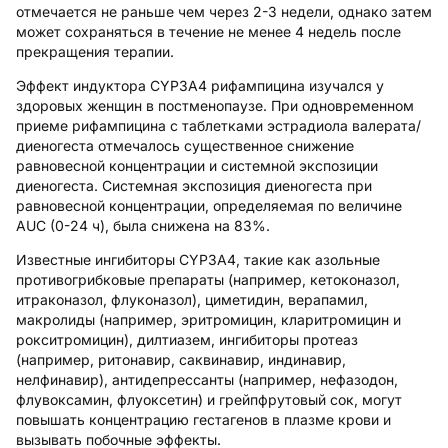
отмечается не раньше чем через 2-3 недели, однако затем
может сохраняться в течение не менее 4 недель после
прекращения терапии.
Эффект индуктора CYP3A4 рифампицина изучался у
здоровых женщин в постменопаузе. При одновременном
приеме рифампицина с таблетками эстрадиола валерата/
диеногеста отмечалось существенное снижение
равновесной концентрации и системной экспозиции
диеногеста. Системная экспозиция диеногеста при
равновесной концентрации, определяемая по величине
AUC (0-24 ч), была снижена на 83%.
Известные ингибиторы CYP3A4, такие как азольные
противогрибковые препараты (например, кетоконазол,
итраконазол, флуконазол), циметидин, верапамил,
макролиды (например, эритромицин, кларитромицин и
рокситромицин), дилтиазем, ингибиторы протеаз
(например, ритонавир, саквинавир, индинавир,
нелфинавир), антидепрессанты (например, нефазодон,
флувоксамин, флуоксетин) и грейпфрутовый сок, могут
повышать концентрацию гестагенов в плазме крови и
вызывать побочные эффекты.