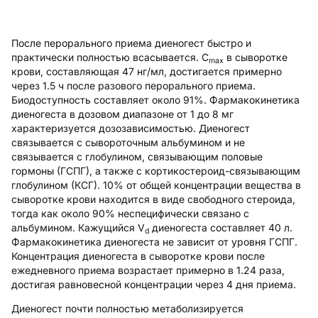
После перорального приема диеногест быстро и
практически полностью всасывается. C
в сыворотке
max
крови, составляющая 47 нг/мл, достигается примерно
через 1.5 ч после разового перорального приема.
Биодоступность составляет около 91%. Фармакокинетика
диеногеста в дозовом диапазоне от 1 до 8 мг
характеризуется дозозависимостью. Диеногест
связывается с сывороточным альбумином и не
связывается с глобулином, связывающим половые
гормоны (ГСПГ), а также с кортикостероид-связывающим
глобулином (КСГ). 10% от общей концентрации вещества в
сыворотке крови находится в виде свободного стероида,
тогда как около 90% неспецифически связано с
альбумином. Кажущийся V
диеногеста составляет 40 л.
d
Фармакокинетика диеногеста не зависит от уровня ГСПГ.
Концентрация диеногеста в сыворотке крови после
ежедневного приема возрастает примерно в 1.24 раза,
достигая равновесной концентрации через 4 дня приема.
Диеногест почти полностью метаболизируется