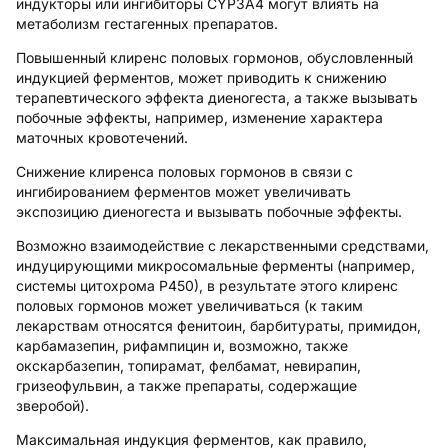
индукторы или ингибиторы CYP3A4 могут влиять на
метаболизм гестагенных препаратов.
Повышенный клиренс половых гормонов, обусловленный
индукцией ферментов, может приводить к снижению
терапевтического эффекта диеногеста, а также вызывать
побочные эффекты, например, изменение характера
маточных кровотечений.
Снижение клиренса половых гормонов в связи с
ингибированием ферментов может увеличивать
экспозицию диеногеста и вызывать побочные эффекты.
Возможно взаимодействие с лекарственными средствами,
индуцирующими микросомальные ферменты (например,
системы цитохрома Р450), в результате этого клиренс
половых гормонов может увеличиваться (к таким
лекарствам относятся фенитоин, барбитураты, примидон,
карбамазепин, рифампицин и, возможно, также
окскарбазепин, топирамат, фелбамат, невирапин,
гризеофульвин, а также препараты, содержащие
зверобой).
Максимальная индукция ферментов, как правило,