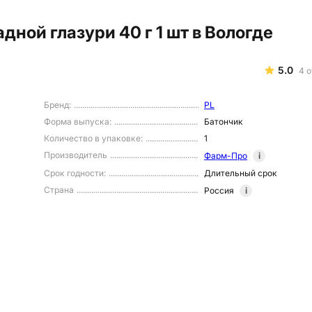
дной глазури 40 г 1 шт в Вологде
5.0
4
о
Бренд
:
PL
Форма выпуска
:
Батончик
Количество в упаковке
:
1
Производитель
Фарм-Про
i
Срок годности
:
Длительный срок
Страна
Россия
i