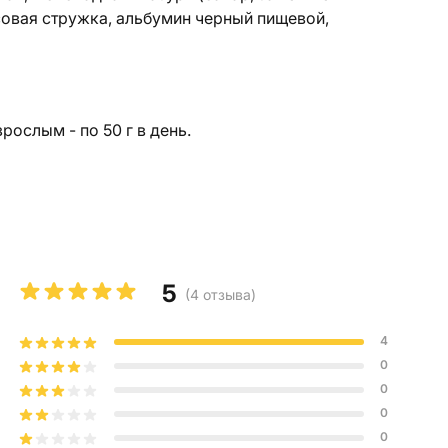
совая стружка, альбумин черный пищевой,
зрослым - по 50 г в день.
5
(
4
отзыва
)
4
0
0
0
0