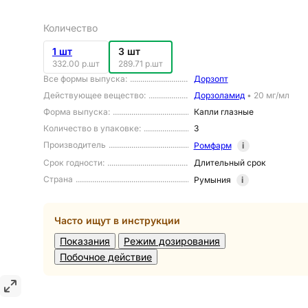
Количество
1 шт
3 шт
332.00 р.шт
289.71 р.шт
Все формы выпуска
:
Дорзопт
Действующее вещество
:
Дорзоламид
•
20 мг/мл
Форма выпуска
:
Капли глазные
Количество в упаковке
:
3
Производитель
Ромфарм
i
Срок годности
:
Длительный срок
Страна
Румыния
i
Часто ищут в инструкции
Показания
Режим дозирования
Побочное действие