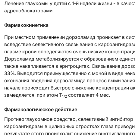
Лечение глаукомы у детей с 1-й недели жизни - в каче
адреноблокаторами.
Фармакокинетика
При местном применении дорзоламид проникает в сис
вследствие селективного связывания с карбоангидразой
плазме крови определяются очень низкие концентраци
Дорзоламид метаболизируется с образованием единст
также накапливается в эритроцитах. Связывание дорз
33%. Выводится преимущественно с мочой в виде неиз
окончания введения дорзоламида процесс вымывания 
начале происходит быстрое снижение концентрации ак
замедляется, при этом T
составляет 4 мес.
1/2
Фармакологическое действие
Противоглаукомное средство, селективный ингибитор 
карбоангидразы в цилиарных отростках глаза приводит
результате этого происходит снижение внутриглазног