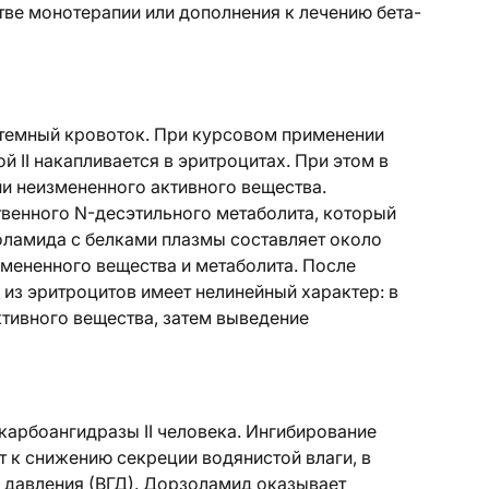
стве монотерапии или дополнения к лечению бета-
темный кровоток. При курсовом применении
 II накапливается в эритроцитах. При этом в
и неизмененного активного вещества.
венного N-десэтильного метаболита, который
оламида с белками плазмы составляет около
мененного вещества и метаболита. После
из эритроцитов имеет нелинейный характер: в
тивного вещества, затем выведение
карбоангидразы II человека. Ингибирование
 к снижению секреции водянистой влаги, в
о давления (ВГД). Дорзоламид оказывает