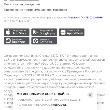
Политика рекомендаций
Партнерская программа для веб-мастеров
©
2026
Сеть аптек «Озерки» Все права защищены
Лицензия: ЛО-78-02-003986
,
ОГРН: 1177847055583
Согласно положениями Статьи 437(2) ГК РФ представленная на
сайте информация носит исключительно ознакомительный характер
и не является публичной офертой. Сеть аптек «Озерки»
осуществляет доставку на дом лекарственных препаратов,
отпускаемым без рецепта, согласно Указу Президента Российской
Федерации от 17.03.2020 № 187 «О розничной торговле
лекарственными препаратами для медицинского применения». Не
осуществляем дистанционную продажу рецептурных лекарственных
средств и БАД. Рецептурные лекарственные средства можно
получить только при помощи самовывоза в аптеке при
МЫ ИСПОЛЬЗУЕМ COOKIE-ФАЙЛЫ.
предоставлении рецепта, выписанного врачом. Бронирование товара
выполняется при условиях последующего выкупа заказа в
ПРОДОЛЖАЯ РАБОТУ С САЙТОМ, ВЫ РАЗРЕШАЕТЕ
выбранном аптечном пункте. Цена действительна только при заказе
ИСПОЛЬЗОВАНИЕ COOKIE.
ПОДРОБНЕЕ
через сайт.