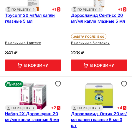
+
1
+
1
ПО РЕЦЕПТУ
ПО РЕЦЕПТУ
Трусопт 20 мг/мл капли
Дорзоламид Сентисс 20
глазные 5 мл
мг/мл капли глазные 5 мл
ЗАВТРА ПОСЛЕ 18:00
В наличии в 1 аптеке
В наличии в 5 аптеках
341 ₽
228 ₽
В КОРЗИНУ
В КОРЗИНУ
НАБОР
+
2
+
4
ПО РЕЦЕПТУ
ПО РЕЦЕПТУ
Набор 2Х Дорзокулин 20
Дорзоламид-Оптик 20 мг/
мг/мл капли глазные 5 мл
мл капли глазные 5 мл 3
шт