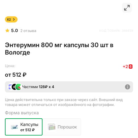
X2
5.0
2
отзыва
КОД ТОВАРА:
388459
Энтерумин 800 мг капсулы 30 шт в
Вологде
Цена:
+
2
от
512 ₽
Частями
128
₽ х 4
Цена действительна только при заказе через сайт
. Внешний вид
товара может отличаться от изображённого на фотографии.
Форма выпуска
Капсулы
Порошок
от 512 ₽