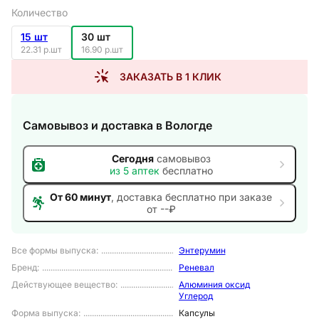
Количество
15 шт
30 шт
22.31 р.шт
16.90 р.шт
ЗАКАЗАТЬ В 1 КЛИК
Самовывоз и доставка
в Вологде
Сегодня
самовывоз
из
5
аптек
бесплатно
От 60 минут
, доставка
бесплатно при заказе
от --₽
Все формы выпуска
:
Энтерумин
Бренд
:
Реневал
Действующее вещество
:
Алюминия оксид
Углерод
Форма выпуска
:
Капсулы