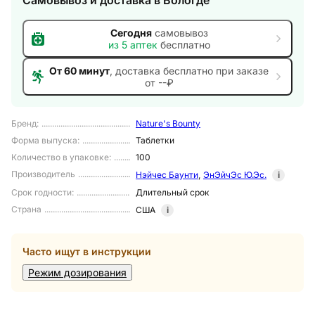
Самовывоз и доставка
в Вологде
Сегодня
самовывоз
из
5
аптек
бесплатно
От 60 минут
, доставка
бесплатно при заказе
от --₽
Бренд
:
Nature's Bounty
Форма выпуска
:
Таблетки
Количество в упаковке
:
100
Производитель
Нэйчес Баунти
,
ЭнЭйчЭс Ю.Эс.
i
Срок годности
:
Длительный срок
Страна
США
i
Часто ищут в инструкции
Режим дозирования