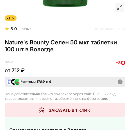
X2
5.0
1
отзыв
КОД ТОВАРА:
112184
Nature's Bounty Селен 50 мкг таблетки
100 шт в Вологде
Цена:
+
3
от
712 ₽
Частями
178
₽ х 4
Цена действительна только при заказе через сайт
. Внешний вид
товара может отличаться от изображённого на фотографии.
ЗАКАЗАТЬ В 1 КЛИК