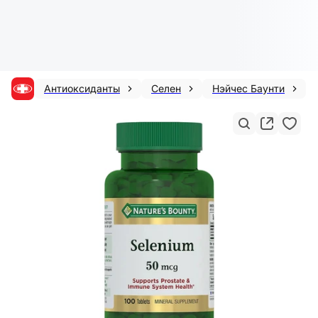
Антиоксиданты
Селен
Нэйчес Баунти