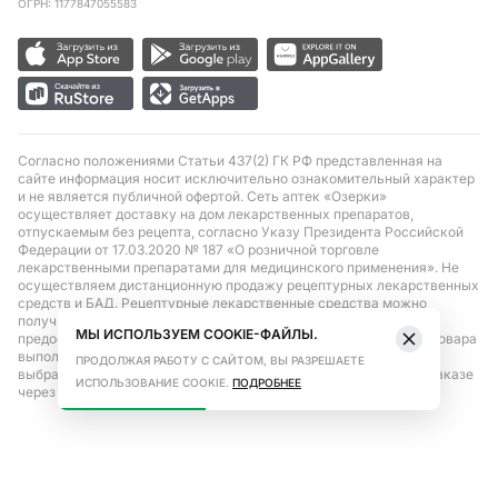
ОГРН: 1177847055583
Согласно положениями Статьи 437(2) ГК РФ представленная на
сайте информация носит исключительно ознакомительный характер
и не является публичной офертой. Сеть аптек «Озерки»
осуществляет доставку на дом лекарственных препаратов,
отпускаемым без рецепта, согласно Указу Президента Российской
Федерации от 17.03.2020 № 187 «О розничной торговле
лекарственными препаратами для медицинского применения». Не
осуществляем дистанционную продажу рецептурных лекарственных
средств и БАД. Рецептурные лекарственные средства можно
получить только при помощи самовывоза в аптеке при
МЫ ИСПОЛЬЗУЕМ COOKIE-ФАЙЛЫ.
предоставлении рецепта, выписанного врачом. Бронирование товара
выполняется при условиях последующего выкупа заказа в
ПРОДОЛЖАЯ РАБОТУ С САЙТОМ, ВЫ РАЗРЕШАЕТЕ
выбранном аптечном пункте. Цена действительна только при заказе
ИСПОЛЬЗОВАНИЕ COOKIE.
ПОДРОБНЕЕ
через сайт.