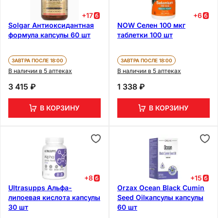
+
17
+
6
Solgar Антиоксидантная
NOW Селен 100 мкг
формула капсулы 60 шт
таблетки 100 шт
ЗАВТРА ПОСЛЕ 18:00
ЗАВТРА ПОСЛЕ 18:00
В наличии в 5 аптеках
В наличии в 5 аптеках
3 415 ₽
1 338 ₽
В КОРЗИНУ
В КОРЗИНУ
+
8
+
15
Ultrasupps Альфа-
Orzax Ocean Black Cumin
липоевая кислота капсулы
Seed Oilкапсулы капсулы
30 шт
60 шт