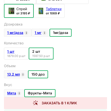
Спрей
Таблетки
от 3195 ₽
от 1069 ₽
Дозировка
1 мг/доза
1 мг
1мг/доза
i
i
Количество
1 шт
2 шт
1879.00 р.шт
1597.50 р.шт
Объем
13,2 мл
150 доз
i
Вкус
Мята
Фрукты-Мята
i
ЗАКАЗАТЬ В 1 КЛИК