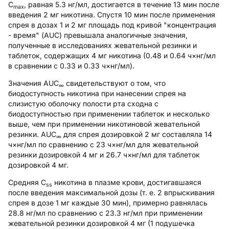
C
, равная 5.3 нг/мл, достигается в течение 13 мин после
max
введения 2 мг никотина. Спустя 10 мин после применения
спрея в дозах 1 и 2 мг площадь под кривой "концентрация
- время" (AUC) превышала аналогичные значения,
полученные в исследованиях жевательной резинки и
таблеток, содержащих 4 мг никотина (0.48 и 0.64 ч×нг/мл
в сравнении с 0.33 и 0.33 ч×нг/мл).
Значения AUC
свидетельствуют о том, что
∞
биодоступность никотина при нанесении спрея на
слизистую оболочку полости рта сходна с
биодоступностью при применении таблеток и несколько
выше, чем при применении никотиновой жевательной
резинки. AUC
для спрея дозировкой 2 мг составляла 14
∞
ч×нг/мл по сравнению с 23 ч×нг/мл для жевательной
резинки дозировкой 4 мг и 26.7 ч×нг/мл для таблеток
дозировкой 4 мг.
Средняя C
никотина в плазме крови, достигавшаяся
ss
после введения максимальной дозы (т. е. 2 впрыскивания
спрея в дозе 1 мг каждые 30 мин), примерно равнялась
28.8 нг/мл по сравнению с 23.3 нг/мл при применении
жевательной резинки дозировкой 4 мг (1 подушечка