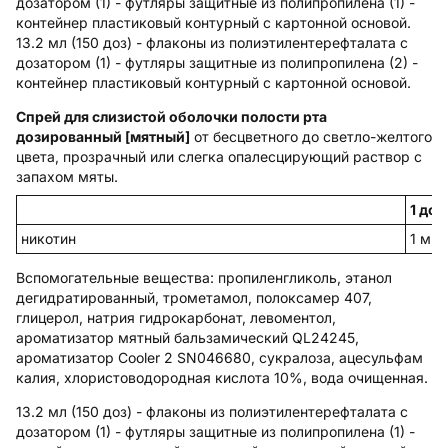
дозатором (1) - футляры защитные из полипропилена (1) -
контейнер пластиковый контурный с картонной основой.
13.2 мл (150 доз) - флаконы из полиэтилентерефталата с
дозатором (1) - футляры защитные из полипропилена (2) -
контейнер пластиковый контурный с картонной основой.
Спрей для слизистой оболочки полости рта
дозированный [мятный]
от бесцветного до светло-желтого
цвета, прозрачный или слегка опалесцирующий раствор с
запахом мяты.
1 доз
никотин
1 мг
Вспомогательные вещества
: пропиленгликоль, этанол
дегидратированный, трометамол, полоксамер 407,
глицерол, натрия гидрокарбонат, левоментол,
ароматизатор мятный бальзамический QL24245,
ароматизатор Cooler 2 SN046680, сукралоза, ацесульфам
калия, хлористоводородная кислота 10%, вода очищенная.
13.2 мл (150 доз) - флаконы из полиэтилентерефталата с
дозатором (1) - футляры защитные из полипропилена (1) -