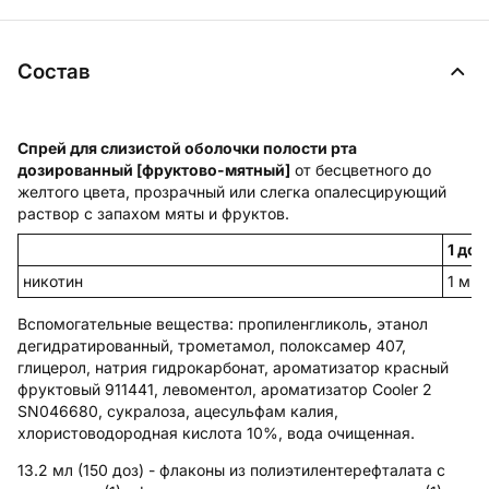
Состав
Спрей для слизистой оболочки полости рта
дозированный [фруктово-мятный]
от бесцветного до
желтого цвета, прозрачный или слегка опалесцирующий
раствор с запахом мяты и фруктов.
1 доз
никотин
1 мг
Вспомогательные вещества
: пропиленгликоль, этанол
дегидратированный, трометамол, полоксамер 407,
глицерол, натрия гидрокарбонат, ароматизатор красный
фруктовый 911441, левоментол, ароматизатор Cooler 2
SN046680, сукралоза, ацесульфам калия,
хлористоводородная кислота 10%, вода очищенная.
13.2 мл (150 доз) - флаконы из полиэтилентерефталата с