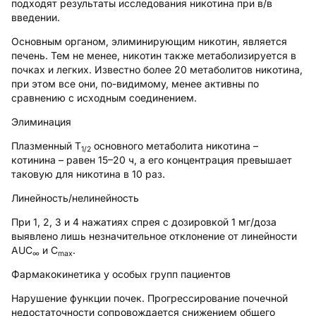
подходят результаты исследования никотина при в/в
введении.
Основным органом, элиминирующим никотин, является
печень. Тем не менее, никотин также метаболизируется в
почках и легких. Известно более 20 метаболитов никотина,
при этом все они, по-видимому, менее активны по
сравнению с исходным соединением.
Элиминация
Плазменный T
основного метаболита никотина –
1/2
котинина – равен 15–20 ч, а его концентрация превышает
таковую для никотина в 10 раз.
Линейность/нелинейность
При 1, 2, 3 и 4 нажатиях спрея с дозировкой 1 мг/доза
выявлено лишь незначительное отклонение от линейности
AUC
и С
.
∞
max
Фармакокинетика у особых групп пациентов
Нарушение функции почек.
Прогрессирование почечной
недостаточности сопровождается снижением общего