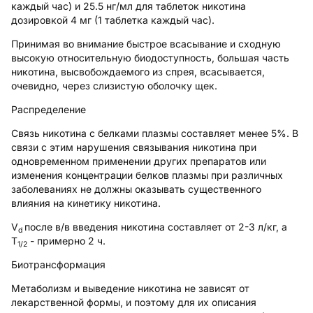
каждый час) и 25.5 нг/мл для таблеток никотина
дозировкой 4 мг (1 таблетка каждый час).
Принимая во внимание быстрое всасывание и сходную
высокую относительную биодоступность, большая часть
никотина, высвобождаемого из спрея, всасывается,
очевидно, через слизистую оболочку щек.
Распределение
Связь никотина с белками плазмы составляет менее 5%. В
связи с этим нарушения связывания никотина при
одновременном применении других препаратов или
изменения концентрации белков плазмы при различных
заболеваниях не должны оказывать существенного
влияния на кинетику никотина.
V
после в/в введения никотина составляет от 2-3 л/кг, а
d
T
- примерно 2 ч.
1/2
Биотрансформация
Метаболизм и выведение никотина не зависят от
лекарственной формы, и поэтому для их описания