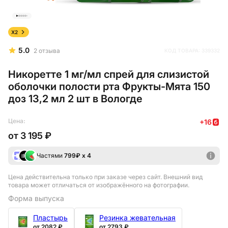
X2
5.0
2
отзыва
КОД ТОВАРА:
339332
Никоретте 1 мг/мл спрей для слизистой
оболочки полости рта Фрукты-Мята 150
доз 13,2 мл 2 шт в Вологде
Цена:
+
16
от
3 195 ₽
Частями
799
₽ х 4
Цена действительна только при заказе через сайт
. Внешний вид
товара может отличаться от изображённого на фотографии.
Форма выпуска
Пластырь
Резинка жевательная
от 2082 ₽
от 2793 ₽