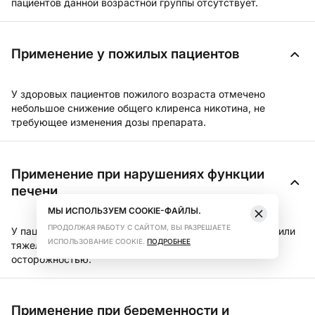
пациентов данной возрастной группы отсутствует.
Применение у пожилых пациентов
У здоровых пациентов пожилого возраста отмечено
небольшое снижение общего клиренса никотина, не
требующее изменения дозы препарата.
Применение при нарушениях функции
печени
МЫ ИСПОЛЬЗУЕМ COOKIE-ФАЙЛЫ.
ПРОДОЛЖАЯ РАБОТУ С САЙТОМ, ВЫ РАЗРЕШАЕТЕ
У пациентов с печеночной недостаточностью средней или
ИСПОЛЬЗОВАНИЕ COOKIE.
ПОДРОБНЕЕ
тяжелой степени препарат следует применять с
осторожностью.
Применение при беременности и