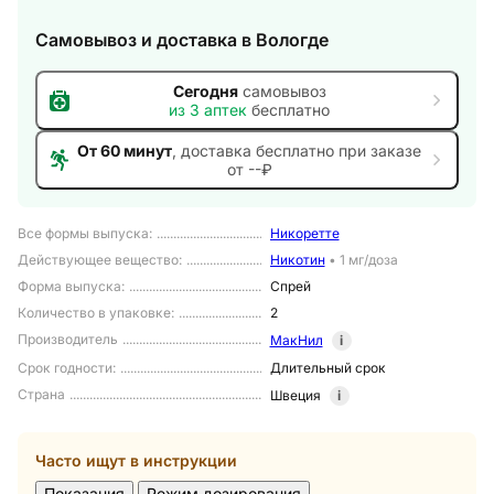
Самовывоз и доставка
в Вологде
Сегодня
самовывоз
из
3
аптек
бесплатно
От 60 минут
, доставка
бесплатно при заказе
от --₽
Все формы выпуска
:
Никоретте
Действующее вещество
:
Никотин
•
1 мг/доза
Форма выпуска
:
Спрей
Количество в упаковке
:
2
Производитель
МакНил
i
Срок годности
:
Длительный срок
Страна
Швеция
i
Часто ищут в инструкции
Показания
Режим дозирования