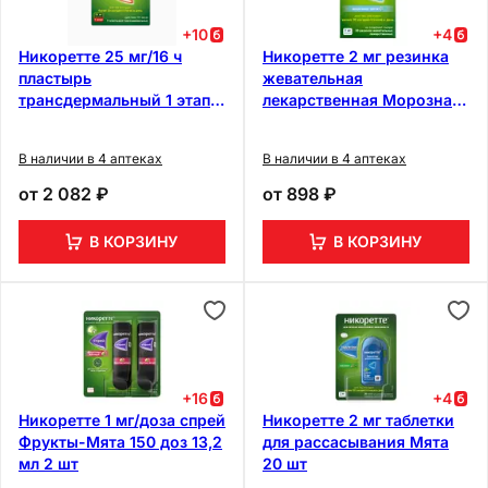
+
10
+
4
Никоретте 25 мг/16 ч
Никоретте 2 мг резинка
пластырь
жевательная
трансдермальный 1 этап 7
лекарственная Морозная
шт
мята 30 шт
В наличии в 4 аптеках
В наличии в 4 аптеках
от
2 082 ₽
от
898 ₽
В КОРЗИНУ
В КОРЗИНУ
+
16
+
4
Никоретте 1 мг/доза спрей
Никоретте 2 мг таблетки
Фрукты-Мята 150 доз 13,2
для рассасывания Мята
мл 2 шт
20 шт