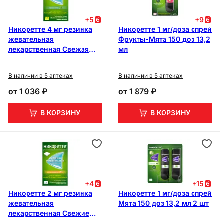
+
5
+
9
Никоретте 4 мг резинка
Никоретте 1 мг/доза спрей
жевательная
Фрукты-Мята 150 доз 13,2
лекарственная Свежая
мл
мята 30 шт
В наличии в 5 аптеках
В наличии в 5 аптеках
от
1 036 ₽
от
1 879 ₽
В КОРЗИНУ
В КОРЗИНУ
+
4
+
15
Никоретте 2 мг резинка
Никоретте 1 мг/доза спрей
жевательная
Мята 150 доз 13,2 мл 2 шт
лекарственная Свежие