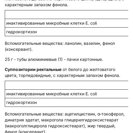
характерным запахом фенола.
инактивированные микробные клетки E. coli
гидрокортизон
Вспомогательные вещества
: ланолин, вазелин, фенол
(консервант).
25 г - тубы алюминиевые (1) - пачки картонные.
Суппозитории ректальные
от белого до желтоватого
цвета, торпедовидные, с характерным запахом фенола.
инактивированные микробные клетки E. coli
гидрокортизон
Вспомогательные вещества
: ацетилцистеин, α-токоферол,
динатрия эдетат, макрогола глицерилгидроксистеарат
(макроголглицерола гидроксистеарат), жир твердый,
фенол (консервант).