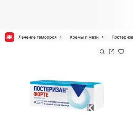
Лечение геморроя
Кремы и мази
Постериз