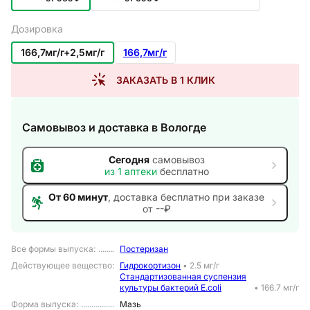
Дозировка
166,7мг/г+2,5мг/г
166,7мг/г
ЗАКАЗАТЬ В 1 КЛИК
Самовывоз и доставка
в Вологде
Сегодня
самовывоз
из
1
аптеки
бесплатно
От 60 минут
, доставка
бесплатно при заказе
от --₽
Все формы выпуска
:
Постеризан
Действующее вещество
:
Гидрокортизон
•
2.5 мг/г
Стандартизованная суспензия
культуры бактерий E.сoli
•
166.7 мг/г
Форма выпуска
:
Мазь