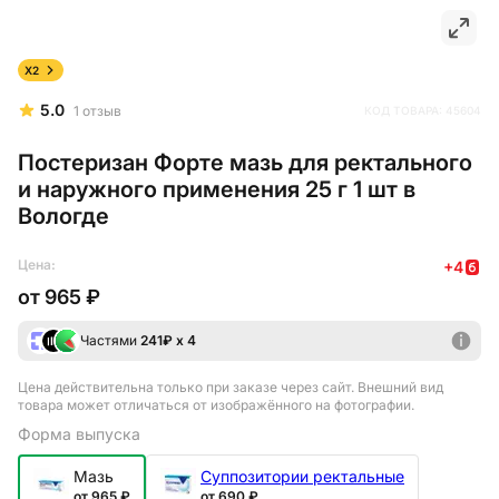
X2
5.0
1
отзыв
КОД ТОВАРА:
45604
Постеризан Форте мазь для ректального
и наружного применения 25 г 1 шт в
Вологде
Цена:
+
4
от
965 ₽
Частями
241
₽ х 4
Цена действительна только при заказе через сайт
. Внешний вид
товара может отличаться от изображённого на фотографии.
Форма выпуска
Мазь
Суппозитории ректальные
от 965 ₽
от 690 ₽