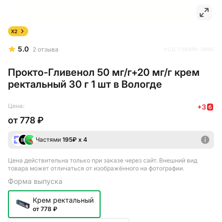
X2
5.0
2
отзыва
КОД ТОВАРА:
39192
Прокто-Гливенол 50 мг/г+20 мг/г крем
ректальный 30 г 1 шт в Вологде
Цена:
+
3
от
778 ₽
Частями
195
₽ х 4
Цена действительна только при заказе через сайт
. Внешний вид
товара может отличаться от изображённого на фотографии.
Форма выпуска
Крем ректальный
от 778 ₽