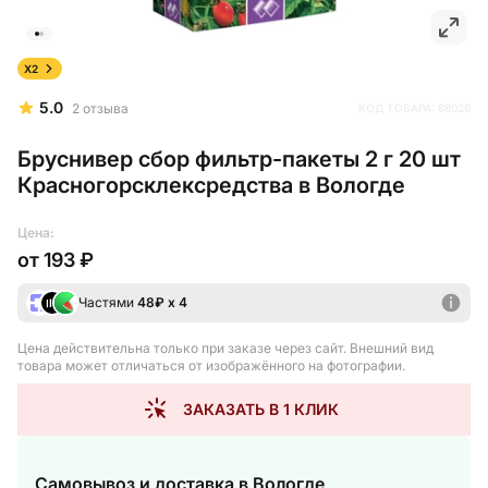
X2
5.0
2
отзыва
КОД ТОВАРА:
68026
Бруснивер сбор фильтр-пакеты 2 г 20 шт
Красногорсклексредства в Вологде
Цена:
от
193 ₽
Частями
48
₽ х 4
Цена действительна только при заказе через сайт
. Внешний вид
товара может отличаться от изображённого на фотографии.
ЗАКАЗАТЬ В 1 КЛИК
Самовывоз и доставка
в Вологде