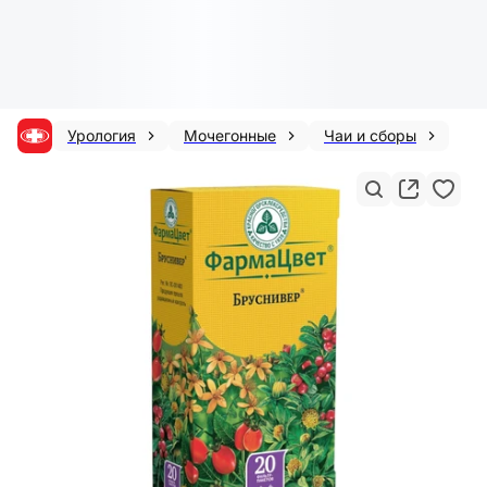
Урология
Мочегонные
Чаи и сборы