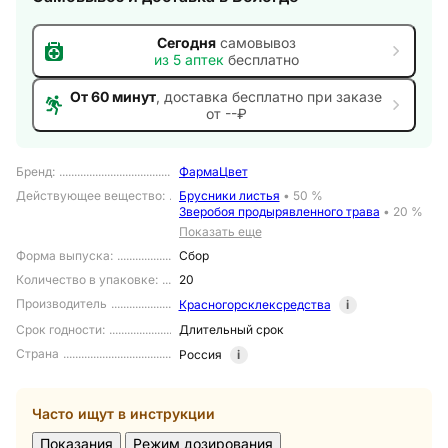
Сегодня
самовывоз
из
5
аптек
бесплатно
От 60 минут
, доставка
бесплатно при заказе
от --₽
Бренд
:
ФармаЦвет
Действующее вещество
:
Брусники листья
•
50 %
Зверобоя продырявленного трава
•
20 %
Показать еще
Форма выпуска
:
Сбор
Количество в упаковке
:
20
Производитель
Красногорсклексредства
i
Срок годности
:
Длительный срок
Страна
Россия
i
Часто ищут в инструкции
Показания
Режим дозирования