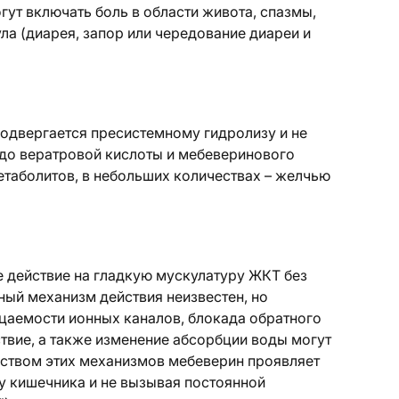
т включать боль в области живота, спазмы,
ла (диарея, запор или чередование диареи и
подвергается пресистемному гидролизу и не
 до вератровой кислоты и мебеверинового
етаболитов, в небольших количествах – желчью
 действие на гладкую мускулатуру ЖКТ без
ный механизм действия неизвестен, но
цаемости ионных каналов, блокада обратного
твие, а также изменение абсорбции воды могут
дством этих механизмов мебеверин проявляет
у кишечника и не вызывая постоянной