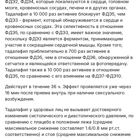
ФДЭ2, ФДЭ4, которые локализуются в сердце, головном
мозге, кровеносных сосудах, печени и в других органах.
Тадалафил в 10 000 раз активнее блокирует ФДЭ5, чем
ФДЭ3 - фермент, который обнаруживается в сердце и
кровеносных сосудах. Эта селективность в отношении
ФДЭ5, по сравнению с ФДЭ3, имеет важное значение,
поскольку ФДЭ3 является ферментом, принимающим
участие в сокращении сердечной мышцы. Кроме того,
тадалафил приблизительно в 700 раз активнее в
отношении ФДЭ5, чем в отношении ФДЭ6, обнаруженной в
сетчатке и являющейся ответственной за фотопередачу.
Тадалафил также в 10 000 раз активнее в отношении
ФДЭ5, по сравнению с его влиянием на ФДЭ7-ФДЭ10.
Действует в течение 36 ч. Эффект проявляется уже через
16 мин после приема внутрь при наличии сексуального
возбуждения.
Тадалафил у здоровых лиц не вызывает достоверного
изменения систолического и диастолического давления, по
сравнению с плацебо в положении лежа (среднее
максимальное снижение составляет 1.6/0.8 мм рт.ст.
соответственно) и стоя (среднее максимальное снижение