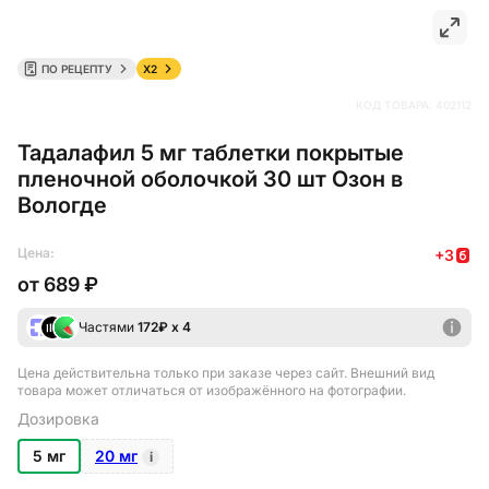
ПО РЕЦЕПТУ
X2
КОД ТОВАРА:
402112
Тадалафил 5 мг таблетки покрытые
пленочной оболочкой 30 шт Озон в
Вологде
Цена:
+
3
от
689 ₽
Частями
172
₽ х 4
Цена действительна только при заказе через сайт
. Внешний вид
товара может отличаться от изображённого на фотографии.
Дозировка
5 мг
20 мг
i