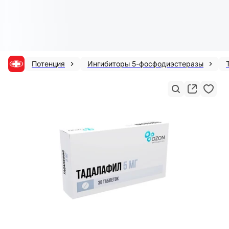
Потенция
Ингибиторы 5-фосфодиэстеразы