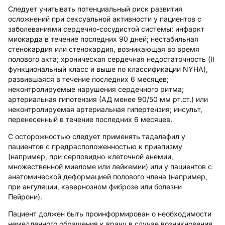
Следует учитывать потенциальный риск развития
осложнений при сексуальной активности у пациентов с
заболеваниями сердечно-сосудистой системы: инфаркт
миокарда в течение последних 90 дней; нестабильная
стенокардия или стенокардия, возникающая во время
полового акта; хроническая сердечная недостаточность (II
функциональный класс и выше по классификации NYHA),
развившаяся в течение последних 6 месяцев;
неконтролируемые нарушения сердечного ритма;
артериальная гипотензия (АД менее 90/50 мм рт.ст.) или
неконтролируемая артериальная гипертензия; инсульт,
перенесенный в течение последних 6 месяцев.
С осторожностью следует применять тадалафил у
пациентов с предрасположенностью к приапизму
(например, при серповидно-клеточной анемии,
множественной миеломе или лейкемии) или у пациентов с
анатомической деформацией полового члена (например,
при ангуляции, кавернозном фиброзе или болезни
Пейрони).
Пациент должен быть проинформирован о необходимости
немедленного обращения к врачу в случае возникновения