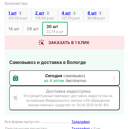
Количество
1 шт
2 шт
4 шт
8 шт
i
i
i
i
212.00 р.шт
176.50 р.шт
127.75 р.шт
64.88 р.шт
30 шт
14 шт
28 шт
22.74 р.шт
ЗАКАЗАТЬ В 1 КЛИК
Самовывоз и доставка
в Вологде
Сегодня
самовывоз
из
4
аптек
бесплатно
Доставка недоступна
Это рецептурный препарат, доставка недоступна на
основании Федерального закона «Об обращении
лекарственных средств» от 12.04.2010 N 61-ФЗ
Все формы выпуска
:
Тадалафил
Действующее вещество
:
Тадалафил
•
5 мг