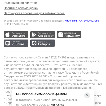
Редакционная политика
Политика рекомендаций
Партнерская программа для веб-мастеров
©
2026
Сеть аптек «Озерки» Все права защищены
Лицензия: ЛО-78-02-003986
,
ОГРН: 1177847055583
Согласно положениями Статьи 437(2) ГК РФ представленная на
сайте информация носит исключительно ознакомительный характер
и не является публичной офертой. Сеть аптек «Озерки»
осуществляет доставку на дом лекарственных препаратов,
отпускаемым без рецепта, согласно Указу Президента Российской
Федерации от 17.03.2020 № 187 «О розничной торговле
лекарственными препаратами для медицинского применения». Не
осуществляем дистанционную продажу рецептурных лекарственных
средств и БАД. Рецептурные лекарственные средства можно
получить только при помощи самовывоза в аптеке при
МЫ ИСПОЛЬЗУЕМ COOKIE-ФАЙЛЫ.
предоставлении рецепта, выписанного врачом. Бронирование товара
выполняется при условиях последующего выкупа заказа в
ПРОДОЛЖАЯ РАБОТУ С САЙТОМ, ВЫ РАЗРЕШАЕТЕ
выбранном аптечном пункте. Цена действительна только при заказе
ИСПОЛЬЗОВАНИЕ COOKIE.
ПОДРОБНЕЕ