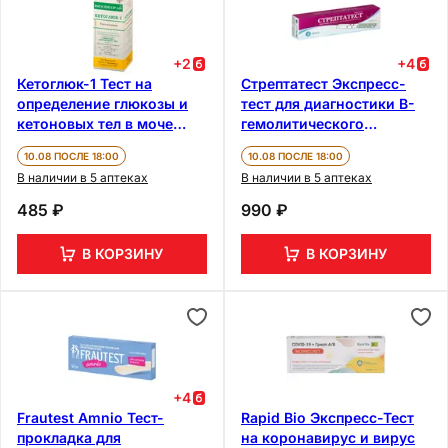
+
2
+
4
Кетоглюк-1 Тест на
Стрептатест Экспресс-
определение глюкозы и
тест для диагностики B-
кетоновых тел в моче
гемолитического
тест-полоска 50 шт
стрептококка группы A 2
10.08 ПОСЛЕ 18:00
10.08 ПОСЛЕ 18:00
шт
В наличии в 5 аптеках
В наличии в 5 аптеках
485 ₽
990 ₽
В КОРЗИНУ
В КОРЗИНУ
+
4
Frautest Amnio Тест-
Rapid Bio Экспресс-Тест
прокладка для
на коронавирус и вирус