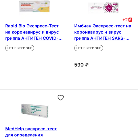
+
2
Rapid Bio Экспресс-Тест
Имбиан Экспресс-тест на
на коронавирус и вирус
коронавирус и вирус
гриппа АНТИГЕН COVID-
гриппа АНТИГЕН SARS-
19+Грипп А/В 1 шт
CoV-2 COVINFLUENZA Ag 1
НЕТ В РЕГИОНЕ
НЕТ В РЕГИОНЕ
шт
590 ₽
MedHelp экспресс-тест
для определения