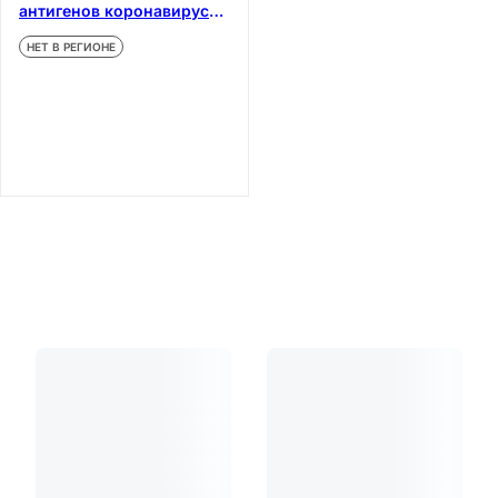
антигенов коронавируса
SARS-CoV-2 и вируса
НЕТ В РЕГИОНЕ
гриппа А/В 1 шт