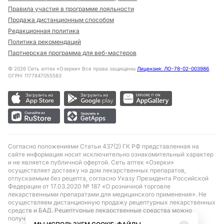
Правила участия в программе лояльности
Продажа дистанционным способом
Редакционная политика
Политика рекомендаций
Партнерская программа для веб-мастеров
©
2026
Сеть аптек «Озерки» Все права защищены
Лицензия: ЛО-78-02-003986
,
ОГРН: 1177847055583
Согласно положениями Статьи 437(2) ГК РФ представленная на
сайте информация носит исключительно ознакомительный характер
и не является публичной офертой. Сеть аптек «Озерки»
осуществляет доставку на дом лекарственных препаратов,
отпускаемым без рецепта, согласно Указу Президента Российской
Федерации от 17.03.2020 № 187 «О розничной торговле
лекарственными препаратами для медицинского применения». Не
осуществляем дистанционную продажу рецептурных лекарственных
средств и БАД. Рецептурные лекарственные средства можно
получить только при помощи самовывоза в аптеке при