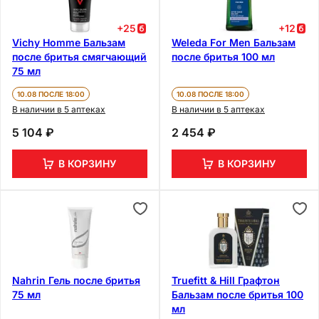
+
25
+
12
Vichy Homme Бальзам
Weleda For Men Бальзам
после бритья смягчающий
после бритья 100 мл
75 мл
10.08 ПОСЛЕ 18:00
10.08 ПОСЛЕ 18:00
В наличии в 5 аптеках
В наличии в 5 аптеках
5 104 ₽
2 454 ₽
В КОРЗИНУ
В КОРЗИНУ
Nahrin Гель после бритья
Truefitt & Hill Графтон
75 мл
Бальзам после бритья 100
мл