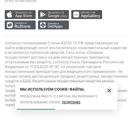
ОГРН: 1177847055583
Согласно положениями Статьи 437(2) ГК РФ представленная на
сайте информация носит исключительно ознакомительный характер
и не является публичной офертой. Сеть аптек «Озерки»
осуществляет доставку на дом лекарственных препаратов,
отпускаемым без рецепта, согласно Указу Президента Российской
Федерации от 17.03.2020 № 187 «О розничной торговле
лекарственными препаратами для медицинского применения». Не
осуществляем дистанционную продажу рецептурных лекарственных
средств и БАД. Рецептурные лекарственные средства можно
получить только при помощи самовывоза в аптеке при
МЫ ИСПОЛЬЗУЕМ COOKIE-ФАЙЛЫ.
предоставлении рецепта, выписанного врачом. Бронирование товара
выполняется при условиях последующего выкупа заказа в
ПРОДОЛЖАЯ РАБОТУ С САЙТОМ, ВЫ РАЗРЕШАЕТЕ
выбранном аптечном пункте. Цена действительна только при заказе
ИСПОЛЬЗОВАНИЕ COOKIE.
ПОДРОБНЕЕ
через сайт.