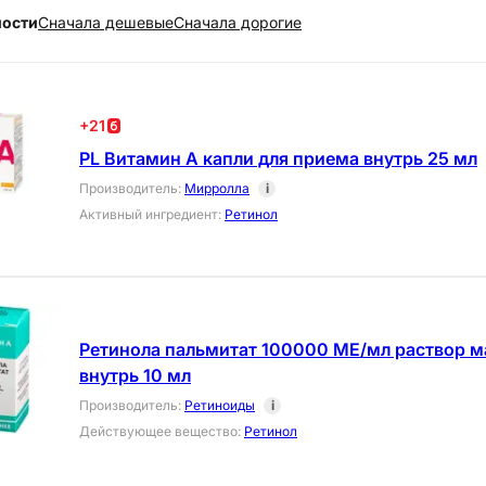
ности
Cначала дешевые
Cначала дорогие
+
21
PL Витамин А капли для приема внутрь 25 мл
Производитель
:
Мирролла
i
Активный ингредиент
:
Ретинол
Ретинола пальмитат 100000 МЕ/мл раствор м
внутрь 10 мл
Производитель
:
Ретиноиды
i
Действующее вещество
:
Ретинол