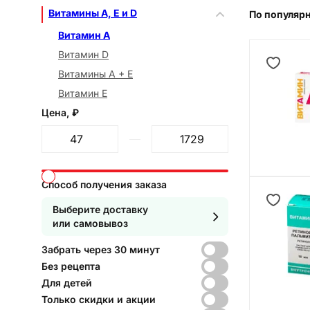
Витамины A, E и D
По популяр
Витамин А
Витамин D
Витамины А + Е
Витамин Е
Цена, ₽
От
До
Способ получения заказа
Выберите доставку
или самовывоз
Забрать через 30 минут
Без рецепта
Для детей
Только скидки и акции