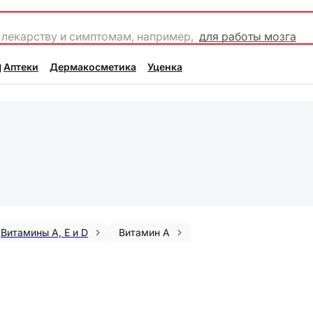
 лекарству и симптомам, например,
для работы мозга
Аптеки
Дермакосметика
Уценка
Витамины A, E и D
Витамин А