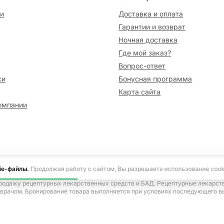
и
Доставка и оплата
Гарантии и возврат
Ночная доставка
Где мой заказ?
Вопрос-ответ
ки
Бонусная программа
Карта сайта
омпании
сайте информация носит исключительно ознакомительный характер и не я
ie-файлы.
Продолжая работу с сайтом, Вы разрешаете использование cook
ецепта, согласно Указу Президента Российской Федерации от 17.03.2020 
родажу рецептурных лекарственных средств и БАД. Рецептурные лекарст
 врачом. Бронирование товара выполняется при условиях последующего в