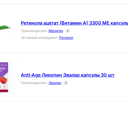
Ретинола ацетат (Витамин А) 3300 МЕ капсул
Производитель
:
Мелиген
i
Активный ингредиент
:
Ретинол
Anti-Age Ликопин Эвалар капсулы 30 шт
Производитель
:
Эвалар
i