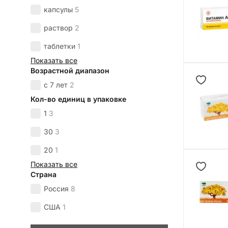
капсулы
5
раствор
2
таблетки
1
Показать все
Возрастной диапазон
с 7 лет
2
Кол-во единиц в упаковке
1
3
30
3
20
1
Показать все
Страна
Россия
8
США
1