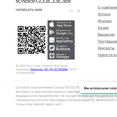
О компани
НАПИСАТЬ НАМ
Аптеки
Журнал
Акции
Вакансии
Поставщи
Контакты
Новости к
©
2026
Сеть аптек «Озерки» Все права
защищены
Лицензия: ЛО-78-02-003986
, ОГРН:
1177847055583
Согласно положениями Статьи 437(2) ГК РФ представленная на 
Мы используем cook
доставку на дом лекарственных препаратов, отпускаемым без р
медицинского применения». Не осуществляем дистанционную п
самовывоза в аптеке при предоставлении рецепта, выписанного
только при заказе через сайт.