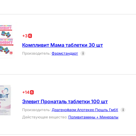
+
3
Компливит Мама таблетки 30 шт
Производитель
:
Фармстандарт
i
+
14
Элевит Пронаталь таблетки 100 шт
Производитель
:
Драгенофарм Апотекер Пюшль ГмбХ
i
Действующее вещество
:
Поливитамины + Минералы