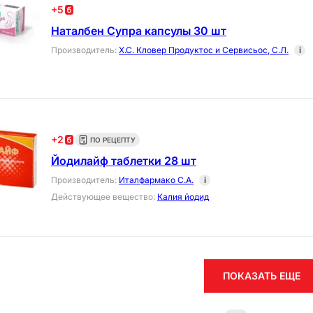
+
5
Наталбен Супра капсулы 30 шт
Производитель
:
Х.С. Кловер Продуктос и Сервисьос, С.Л.
i
+
2
ПО РЕЦЕПТУ
Йодилайф таблетки 28 шт
Производитель
:
Италфармако С.А.
i
Действующее вещество
:
Калия йодид
ПОКАЗАТЬ ЕЩЕ