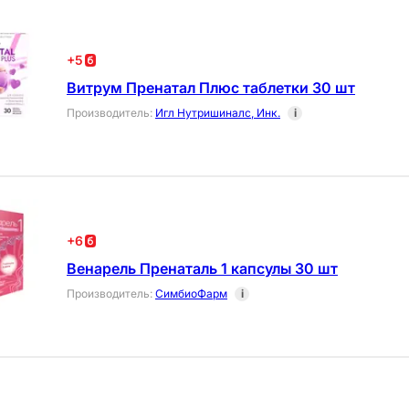
+
5
Витрум Пренатал Плюс таблетки 30 шт
Производитель
:
Игл Нутришиналс, Инк.
i
+
6
Венарель Пренаталь 1 капсулы 30 шт
Производитель
:
СимбиоФарм
i