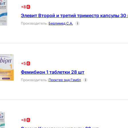
+
8
Элевит Второй и третий триместр капсулы 30
Производитель
:
Берлимед С.А.
i
+
5
Фемибион 1 таблетки 28 шт
Производитель
:
Проктер энд Гэмбл
i
+
8