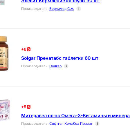
Элевит Кормление капсулы 30 шт
Производитель
:
Берлимед С.А.
i
+
6
Solgar Пренатабс таблетки 60 шт
Производитель
:
Солгар
i
+
5
Митеравел плюс Омега-3-Витамины и минера
Производитель
:
Софтгел ХелсКеа Приват
i