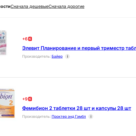
ности
Cначала дешевые
Cначала дорогие
+
6
Элевит Планирование и первый триместр табл
Производитель
:
Байер
i
+
9
Фемибион 2 таблетки 28 шт и капсулы 28 шт
Производитель
:
Проктер энд Гэмбл
i