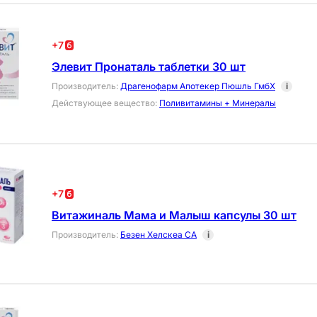
+
7
Элевит Пронаталь таблетки 30 шт
Производитель
:
Драгенофарм Апотекер Пюшль ГмбХ
i
Действующее вещество
:
Поливитамины + Минералы
+
7
Витажиналь Мама и Малыш капсулы 30 шт
Производитель
:
Безен Хелскеа СА
i