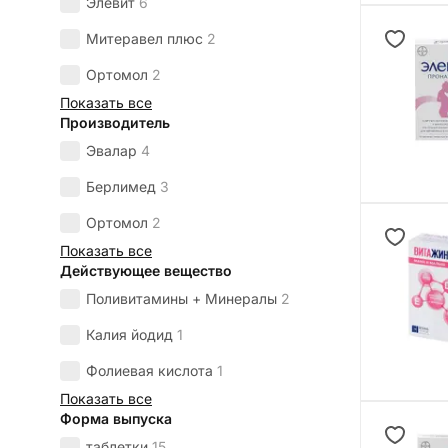
Элевит
6
Митеравел плюс
2
Ортомол
2
Показать все
Производитель
Эвалар
4
Берлимед
3
Ортомол
2
Показать все
Действующее вещество
Поливитамины + Минералы
2
Калия йодид
1
Фолиевая кислота
1
Показать все
Форма выпуска
таблетки
15