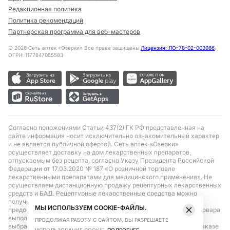
Редакционная политика
Политика рекомендаций
Партнерская программа для веб-мастеров
©
2026
Сеть аптек «Озерки» Все права защищены
Лицензия: ЛО-78-02-003986
,
ОГРН: 1177847055583
Согласно положениями Статьи 437(2) ГК РФ представленная на
сайте информация носит исключительно ознакомительный характер
и не является публичной офертой. Сеть аптек «Озерки»
осуществляет доставку на дом лекарственных препаратов,
отпускаемым без рецепта, согласно Указу Президента Российской
Федерации от 17.03.2020 № 187 «О розничной торговле
лекарственными препаратами для медицинского применения». Не
осуществляем дистанционную продажу рецептурных лекарственных
средств и БАД. Рецептурные лекарственные средства можно
получить только при помощи самовывоза в аптеке при
МЫ ИСПОЛЬЗУЕМ COOKIE-ФАЙЛЫ.
предоставлении рецепта, выписанного врачом. Бронирование товара
выполняется при условиях последующего выкупа заказа в
ПРОДОЛЖАЯ РАБОТУ С САЙТОМ, ВЫ РАЗРЕШАЕТЕ
выбранном аптечном пункте. Цена действительна только при заказе