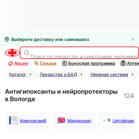
Выберите доставку или самовывоз
Поиск по лекарству и симптомам, например
Акции
Скидки
Бонусная программа
Апте
Каталог
Лекарства и БАД
Нервная система
Антигипоксанты и нейропротекторы
124
в Вологде
КомплигамВ
Милдронат
Цитофлавин