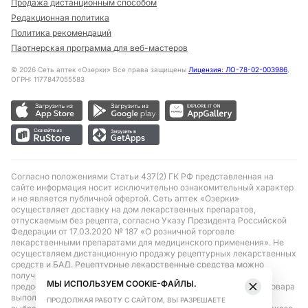
Продажа дистанционным способом
Редакционная политика
Политика рекомендаций
Партнерская программа для веб-мастеров
©
2026
Сеть аптек «Озерки» Все права защищены
Лицензия: ЛО-78-02-003986
,
ОГРН: 1177847055583
Согласно положениями Статьи 437(2) ГК РФ представленная на
сайте информация носит исключительно ознакомительный характер
и не является публичной офертой. Сеть аптек «Озерки»
осуществляет доставку на дом лекарственных препаратов,
отпускаемым без рецепта, согласно Указу Президента Российской
Федерации от 17.03.2020 № 187 «О розничной торговле
лекарственными препаратами для медицинского применения». Не
осуществляем дистанционную продажу рецептурных лекарственных
средств и БАД. Рецептурные лекарственные средства можно
получить только при помощи самовывоза в аптеке при
МЫ ИСПОЛЬЗУЕМ COOKIE-ФАЙЛЫ.
предоставлении рецепта, выписанного врачом. Бронирование товара
выполняется при условиях последующего выкупа заказа в
ПРОДОЛЖАЯ РАБОТУ С САЙТОМ, ВЫ РАЗРЕШАЕТЕ