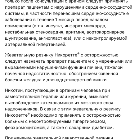
только после консультации с врачом следует применять
препарат пациентам с нарушениями сердечно-сосудистой
системы, в частности перенесшим сердечно-сосудистые
заболевания в течение 1 месяца перед началом
применения (в т.ч. инсульт, инфаркт миокарда,
нестабильная стенокардия, аритмия, аортокоронарное
шунтирование, ангиопластика), или с неконтролируемой
артериальной гипертензией.
®
Жевательную резинку Никоретте
с осторожностью
следует назначать препарат пациентам с умеренными или
выраженными нарушениями функции печени, тяжелой
почечной недостаточностью, обострением язвенной
болезни желудка и двенадцатиперстной кишки.
Никотин, поступающий в организм человека при
заместительной терапии или курении, вызывает
высвобождение катехоламинов из мозгового слоя
надпочечников. В связи с этим жевательную резинку
®
Никоретте
необходимо применять с осторожностью
больным с неконтролируемым гипертиреозом,
феохромоцитомой, а также с сахарным диабетом.
Применение жевательной лекарственной резинки