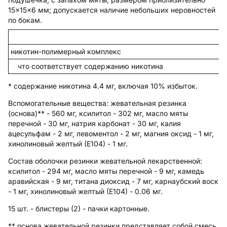
15×15×6 мм; допускается наличие небольших неровностей
по бокам.
никотин-полимерный комплекс
что соответствует содержанию никотина
* содержание никотина 4.4 мг, включая 10% избыток.
Вспомогательные вещества
: жевательная резинка
(основа)** - 560 мг, ксилитол - 302 мг, масло мяты
перечной - 30 мг, натрия карбонат - 30 мг, калия
ацесульфам - 2 мг, левоментол - 2 мг, магния оксид - 1 мг,
хинолиновый желтый (Е104) - 1 мг.
Состав оболочки резинки жевательной лекарственной:
ксилитол - 294 мг, масло мяты перечной - 9 мг, камедь
аравийская - 9 мг, титана диоксид - 7 мг, карнаубский воск
- 1 мг, хинолиновый желтый (Е104) - 0.06 мг.
15 шт. - блистеры (2) - пачки картонные.
** основа жевательной резинки представляет собой смесь