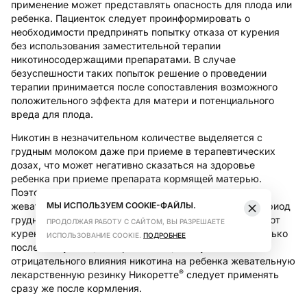
применение может представлять опасность для плода или
ребенка. Пациенток следует проинформировать о
необходимости предпринять попытку отказа от курения
без использования заместительной терапии
никотиносодержащими препаратами. В случае
безуспешности таких попыток решение о проведении
терапии принимается после сопоставления возможного
положительного эффекта для матери и потенциального
вреда для плода.
Никотин в незначительном количестве выделяется с
грудным молоком даже при приеме в терапевтических
дозах, что может негативно сказаться на здоровье
ребенка при приеме препарата кормящей матерью.
Поэтому следует воздержаться от применения
®
МЫ ИСПОЛЬЗУЕМ COOKIE-ФАЙЛЫ.
жевательной лекарственной резинки Никоретте
в период
грудного вскармливания. Если не удалось отказаться от
ПРОДОЛЖАЯ РАБОТУ С САЙТОМ, ВЫ РАЗРЕШАЕТЕ
курения, применение препарата следует начинать только
ИСПОЛЬЗОВАНИЕ COOKIE.
ПОДРОБНЕЕ
после консультации с врачом. С целью уменьшения
отрицательного влияния никотина на ребенка жевательную
®
лекарственную резинку Никоретте
следует применять
сразу же после кормления.