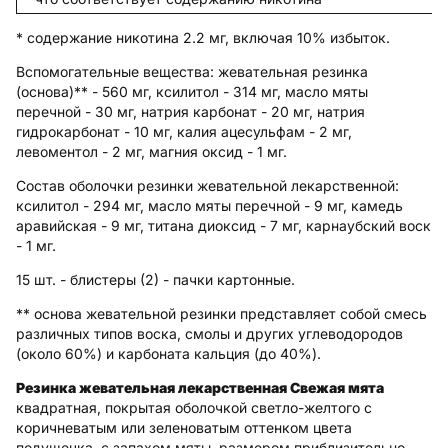
* содержание никотина 2.2 мг, включая 10% избыток.
Вспомогательные вещества
: жевательная резинка
(основа)** - 560 мг, ксилитол - 314 мг, масло мяты
перечной - 30 мг, натрия карбонат - 20 мг, натрия
гидрокарбонат - 10 мг, калия ацесульфам - 2 мг,
левоментол - 2 мг, магния оксид - 1 мг.
Состав оболочки резинки жевательной лекарственной:
ксилитол - 294 мг, масло мяты перечной - 9 мг, камедь
аравийская - 9 мг, титана диоксид - 7 мг, карнаубский воск
- 1 мг.
15 шт. - блистеры (2) - пачки картонные.
** основа жевательной резинки представляет собой смесь
различных типов воска, смолы и других углеводородов
(около 60%) и карбоната кальция (до 40%).
Резинка жевательная лекарственная Свежая мята
квадратная, покрытая оболочкой светло-желтого с
коричневатым или зеленоватым оттенком цвета
подушечка, с запахом мяты, размером приблизительно