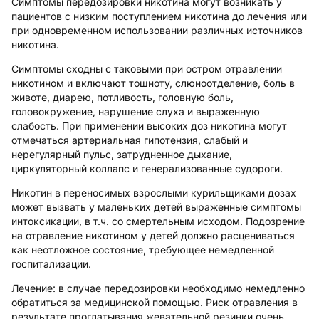
Симптомы передозировки никотина могут возникать у
пациентов с низким поступлением никотина до лечения или
при одновременном использовании различных источников
никотина.
Симптомы
сходны с таковыми при остром отравлении
никотином и включают тошноту, слюноотделение, боль в
животе, диарею, потливость, головную боль,
головокружение, нарушение слуха и выраженную
слабость. При применении высоких доз никотина могут
отмечаться артериальная гипотензия, слабый и
нерегулярный пульс, затрудненное дыхание,
циркуляторный коллапс и генерализованные судороги.
Никотин в переносимых взрослыми курильщиками дозах
может вызвать у маленьких детей выраженные симптомы
интоксикации, в т.ч. со смертельным исходом. Подозрение
на отравление никотином у детей должно расцениваться
как неотложное состояние, требующее немедленной
госпитализации.
Лечение:
в случае передозировки необходимо немедленно
обратиться за медицинской помощью. Риск отравления в
результате проглатывания жевательной резинки очень