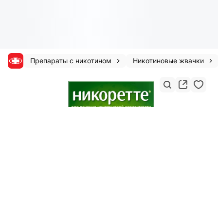
Препараты с никотином
Никотиновые жвачки