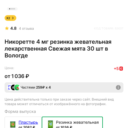
X2
4.8
4
отзыва
КОД ТОВАРА:
63037
Никоретте 4 мг резинка жевательная
лекарственная Свежая мята 30 шт в
Вологде
Цена:
+
5
от
1 036 ₽
Частями
259
₽ х 4
Цена действительна только при заказе через сайт
. Внешний вид
товара может отличаться от изображённого на фотографии.
Форма выпуска
Пластырь
Резинка жевательная
от 2082 ₽
от 1036 ₽