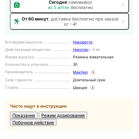
Сегодня
самовывоз
из
5
аптек
бесплатно
От 60 минут
, доставка
бесплатно при заказе
от --₽
Все формы выпуска
:
Никоретте
Действующее вещество
:
Никотин
•
4 мг
Форма выпуска
:
Резинка жевательная
Количество в упаковке
:
30
Производитель
МакНил
i
Срок годности
:
Длительный срок
Страна
Швеция
i
Часто ищут в инструкции
Показания
Режим дозирования
Побочное действие