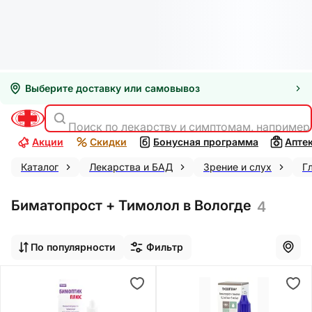
Выберите доставку или самовывоз
Поиск по лекарству и симптомам, например
Акции
Скидки
Бонусная программа
Апте
Каталог
Лекарства и БАД
Зрение и слух
Г
Биматопрост + Тимолол в Вологде
4
По популярности
Фильтр