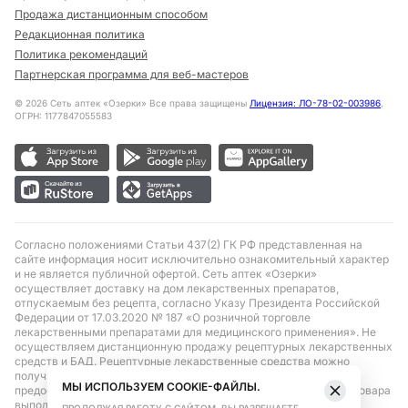
Продажа дистанционным способом
Редакционная политика
Политика рекомендаций
Партнерская программа для веб-мастеров
©
2026
Сеть аптек «Озерки» Все права защищены
Лицензия: ЛО-78-02-003986
,
ОГРН: 1177847055583
Согласно положениями Статьи 437(2) ГК РФ представленная на
сайте информация носит исключительно ознакомительный характер
и не является публичной офертой. Сеть аптек «Озерки»
осуществляет доставку на дом лекарственных препаратов,
отпускаемым без рецепта, согласно Указу Президента Российской
Федерации от 17.03.2020 № 187 «О розничной торговле
лекарственными препаратами для медицинского применения». Не
осуществляем дистанционную продажу рецептурных лекарственных
средств и БАД. Рецептурные лекарственные средства можно
получить только при помощи самовывоза в аптеке при
МЫ ИСПОЛЬЗУЕМ COOKIE-ФАЙЛЫ.
предоставлении рецепта, выписанного врачом. Бронирование товара
выполняется при условиях последующего выкупа заказа в