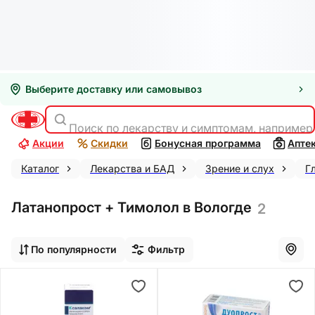
Выберите доставку или самовывоз
Поиск по лекарству и симптомам, например
Акции
Скидки
Бонусная программа
Апте
Каталог
Лекарства и БАД
Зрение и слух
Г
Латанопрост + Тимолол в Вологде
2
По популярности
Фильтр