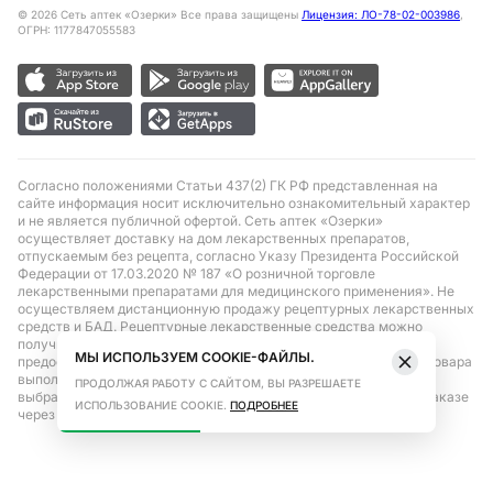
©
2026
Сеть аптек «Озерки» Все права защищены
Лицензия: ЛО-78-02-003986
,
ОГРН: 1177847055583
Согласно положениями Статьи 437(2) ГК РФ представленная на
сайте информация носит исключительно ознакомительный характер
и не является публичной офертой. Сеть аптек «Озерки»
осуществляет доставку на дом лекарственных препаратов,
отпускаемым без рецепта, согласно Указу Президента Российской
Федерации от 17.03.2020 № 187 «О розничной торговле
лекарственными препаратами для медицинского применения». Не
осуществляем дистанционную продажу рецептурных лекарственных
средств и БАД. Рецептурные лекарственные средства можно
получить только при помощи самовывоза в аптеке при
МЫ ИСПОЛЬЗУЕМ COOKIE-ФАЙЛЫ.
предоставлении рецепта, выписанного врачом. Бронирование товара
выполняется при условиях последующего выкупа заказа в
ПРОДОЛЖАЯ РАБОТУ С САЙТОМ, ВЫ РАЗРЕШАЕТЕ
выбранном аптечном пункте. Цена действительна только при заказе
ИСПОЛЬЗОВАНИЕ COOKIE.
ПОДРОБНЕЕ
через сайт.