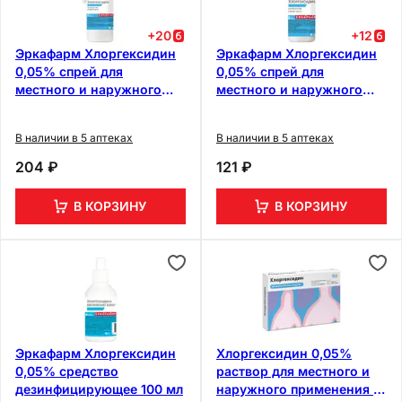
+
20
+
12
Эркафарм Хлоргексидин
Эркафарм Хлоргексидин
0,05% спрей для
0,05% спрей для
местного и наружного
местного и наружного
применения флакон с
применения 50 мл
канюлей 150 мл
В наличии в 5 аптеках
В наличии в 5 аптеках
204 ₽
121 ₽
В КОРЗИНУ
В КОРЗИНУ
Эркафарм Хлоргексидин
Хлоргексидин 0,05%
0,05% средство
раствор для местного и
дезинфицирующее 100 мл
наружного применения 10