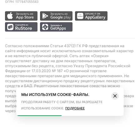
ОГРН: 1177847055583
Согласно положениями Статьи 437(2) ГК РФ представленная на
сайте информация носит исключительно ознакомительный характер
и не является публичной офертой. Сеть аптек «Озерки»
осуществляет доставку на дом лекарственных препаратов,
отпускаемым без рецепта, согласно Указу Президента Российской
Федерации от 17.03.2020 № 187 «О розничной торговле
лекарственными препаратами для медицинского применения». Не
осуществляем дистанционную продажу рецептурных лекарственных
средств и БАД. Рецептурные лекарственные средства можно
получить только при помощи самовывоза в аптеке при
МЫ ИСПОЛЬЗУЕМ COOKIE-ФАЙЛЫ.
предоставлении рецепта, выписанного врачом. Бронирование товара
выполняется при условиях последующего выкупа заказа в
ПРОДОЛЖАЯ РАБОТУ С САЙТОМ, ВЫ РАЗРЕШАЕТЕ
выбранном аптечном пункте. Цена действительна только при заказе
ИСПОЛЬЗОВАНИЕ COOKIE.
ПОДРОБНЕЕ
через сайт.