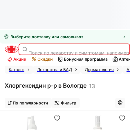
Выберите доставку или самовывоз
Поиск по лекарству и симптомам, например
Акции
Скидки
Бонусная программа
Апте
Каталог
Лекарства и БАД
Дерматология
А
Хлоргексидин р-р в Вологде
13
По популярности
Фильтр