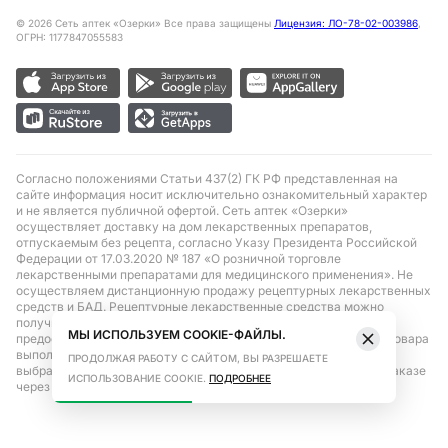
©
2026
Сеть аптек «Озерки» Все права защищены
Лицензия: ЛО-78-02-003986
,
ОГРН: 1177847055583
Согласно положениями Статьи 437(2) ГК РФ представленная на
сайте информация носит исключительно ознакомительный характер
и не является публичной офертой. Сеть аптек «Озерки»
осуществляет доставку на дом лекарственных препаратов,
отпускаемым без рецепта, согласно Указу Президента Российской
Федерации от 17.03.2020 № 187 «О розничной торговле
лекарственными препаратами для медицинского применения». Не
осуществляем дистанционную продажу рецептурных лекарственных
средств и БАД. Рецептурные лекарственные средства можно
получить только при помощи самовывоза в аптеке при
МЫ ИСПОЛЬЗУЕМ COOKIE-ФАЙЛЫ.
предоставлении рецепта, выписанного врачом. Бронирование товара
выполняется при условиях последующего выкупа заказа в
ПРОДОЛЖАЯ РАБОТУ С САЙТОМ, ВЫ РАЗРЕШАЕТЕ
выбранном аптечном пункте. Цена действительна только при заказе
ИСПОЛЬЗОВАНИЕ COOKIE.
ПОДРОБНЕЕ
через сайт.